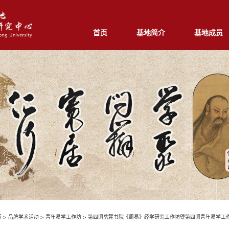
首页
基地简介
基地成员
页
>
品牌学术活动
>
青年易学工作坊
>
第四期岳麓书院《周易》经学研究工作坊暨第四期青年易学工作