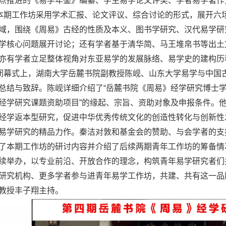
点推进的《易学年鉴》编纂、学生易学论文评奖、学者易学著作
本期工作坊采用学术汇报、论文评议、综合讨论的形式，展开六
域，围绕《周易》古经的性质及本义、图书学研究、汉代易学研
学核心问题展开讨论；还有学者基于清华简、马王堆帛书等出土
亦有学者立足整体视角对东亚易学的发展脉络、易学史的建构历
闭幕式上，湖南大学岳麓书院副教授陈岘、山东大学易学与中国
总结与致辞。陈岘详细介绍了“岳麓书院《周易》经学研究博士学
经学研究课题资助项目”的缘起、宗旨、资助对象及申报条件。
经学返本型研究，促进中华优秀传统文化的创造性转化与创新性
易学研究的精品力作。秦洁对敦和基金会的赞助、与会学者的支
了本期工作坊的研讨内容并介绍了后续两期青年工作坊的筹备情
续举办，以专业前沿、开放合作的理念，构筑青年易学研究者们
研究机构、更多学者参与进青年易学工作坊，共建、共有这一品
教授丰子翔主持。