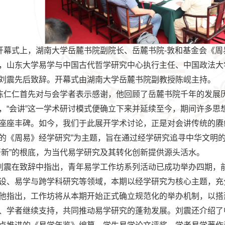
开幕式上，湖南大学岳麓书院副院长、岳麓书院-敦和基金会《周
，山东大学易学与中国古代哲学研究中心执行主任、中国政法大
刘震先后致辞。开幕式由湖南大学岳麓书院副教授陈岘主持。
陈仁仁首先对与会学者表示感谢，他回顾了岳麓书院千年的发展历
，“会讲”这一学术研讨模式便确立下来并延续至今，期间许多思
座座丰碑。如今，我们于此展开学术讨论，正是对会讲传统的赓续
的《周易》经学研究”为主题，旨在通过经学研究追寻中华文明的
开新”的根底，为当代易学研究及其转化创新提供源头活水。
刘震在致辞中指出，青年易学工作坊系列活动已成功举办四期，
设、易学与跨学科研究等领域，本期以经学研究为核心主题，充
他指出，工作坊将从本期开始正式确立规范化的举办机制，以搭
、学者继续支持，共同推动易学研究的蓬勃发展。刘震还介绍了