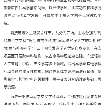
去简单比附的问题，从不同学科特点出发寻找结合点。青年
学者应抓住易学前沿问题，以严谨学风、扎实功底和科学方
法推动当代易学发展。开幕式由山东大学的张克宾教授主
持。
紧接着进入主题发言环节，共分为四场。主题分别为“周
易与哲学学科”“周易与古今科技”“周易与经子之学的新视野”
“周易与社会科学”。二十余位发言学者凭借自身专长，在宏
观层面开展跨学科建构，以古今易学理论为基础，广泛辐射
人工智能、中医、天文学等多个领域，提出易学与其他学科
互动会通的建设性构想；同时在具体学理层面进行疏通，聚
焦易学与其他学科的关联性，探寻交叉融合的理论基础与思
想资源。
为进一步推动易学交叉学科建设，工作坊特别设置专题
讨论环节，围绕“如何认识易学与传统学术交融互摄的学理