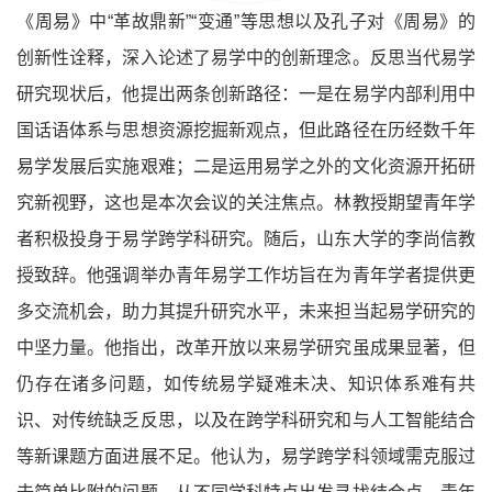
《周易》中“革故鼎新”“变通”等思想以及孔子对《周易》的
创新性诠释，深入论述了易学中的创新理念。反思当代易学
研究现状后，他提出两条创新路径：一是在易学内部利用中
国话语体系与思想资源挖掘新观点，但此路径在历经数千年
易学发展后实施艰难；二是运用易学之外的文化资源开拓研
究新视野，这也是本次会议的关注焦点。林教授期望青年学
者积极投身于易学跨学科研究。随后，山东大学的李尚信教
授致辞。他强调举办青年易学工作坊旨在为青年学者提供更
多交流机会，助力其提升研究水平，未来担当起易学研究的
中坚力量。他指出，改革开放以来易学研究虽成果显著，但
仍存在诸多问题，如传统易学疑难未决、知识体系难有共
识、对传统缺乏反思，以及在跨学科研究和与人工智能结合
等新课题方面进展不足。他认为，易学跨学科领域需克服过