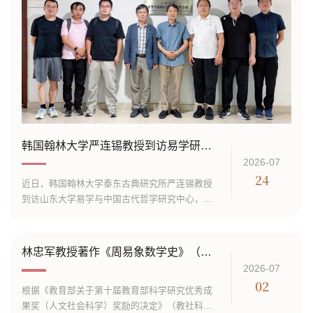
等职。著有《周易概论》《今、帛、竹书〈周
易〉综考》《弘易集》等...
韩国翰林大学严连锡教授到访易学研究中心
2026-07
24
近日，韩国翰林大学泰东古典研究所严连锡教授
到访山东大学易学与中国古代哲学研究中心，开
展专项学术交流活动。本次访问由孔子研究院辛
敬老师、张晔老师全程陪同，旨在深化中韩易学
研究领域的学术互通，搭建跨国学术交流桥梁，
林忠军教授著作《周易象数学史》（增订版）荣获第十届教育部人文社科优秀成果二等奖
推动东亚易学文化研究的传承与创新发展。山东
2026-07
大学易学与中国古代哲学研究中心高度重视本次
02
根据《教育部关于第十届教育部科学研究优秀成
学术交流活动，林忠军教授、张克宾教授、李秋
果奖（人文社会科学）奖励的决定》（教社科
丽教授、董春副教授、秦洁副教授、王贻琛老师