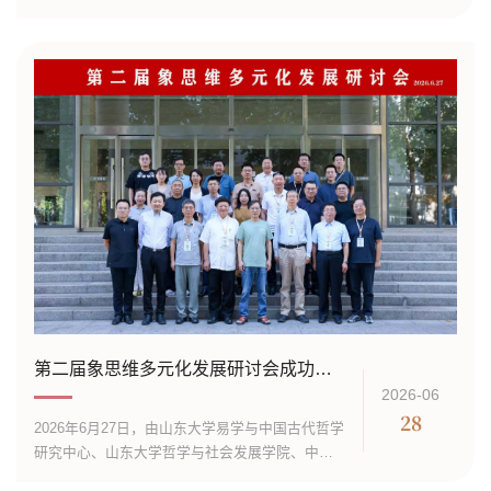
〔2026〕1号）文件精神，第十届教育部科学研究
悉数参会，与韩方学...
优秀成果奖（人文社会科学）获奖名单现已公
布，山东大学易学与中国古代哲学研究中心林忠
军教授专著《周易象数学史》（增订版）荣获著
作类二等奖，为中心科研工作再添标志性重大成
果。教育部科学研究优秀成果奖（人文社会科
学）是国内人文社科领域的权威奖项，集中展示
全国高校社科领域顶尖研究...
第二届象思维多元化发展研讨会成功举办
2026-06
28
2026年6月27日，由山东大学易学与中国古代哲学
研究中心、山东大学哲学与社会发展学院、中国
周易学会、《周易研究》编辑部联合主办的第二