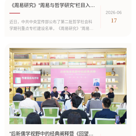
午，张克宾教授受南京大学邀请，以“从文本特质
《周易研究》“周易与哲学研究”栏目入选中宣部第二批哲学社会科学期刊重点专栏建设名单
论《周易》的学说体系与学术分野”为题作学术报
2026-06
告。他指出，《周易》本经仅载卦名、卦爻辞及
17
近日，中共中央宣传部公布了第二批哲学社会科
乾坤二用之辞，八卦的卦象象征、六十四卦符号
学期刊重点专栏建设名单，《周易研究》“周易与
之间的关系、占筮方法等核心内容均未明文记
哲学研究”栏目成功入选。哲学社会科学期刊重点
载，而...
专栏由中共中央宣传部设立，旨在推动哲学社会
科学期刊坚持以习近平新时代中国特色社会主义
思想为指导，切实担当起新的文化使命，坚持正
确的政治方向、学术导向、价值取向，深化学术
研究，强化学术引领，弘扬优良学风，打造专业
特色阵地，以期刊高质量发展助力文化强国、中
国式现代化建设...
“后新儒学视野中的经典阐释暨《回望经典：林安梧中国哲学十六讲》新书发布会”成功举办