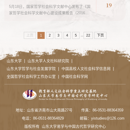
19
5月18日，国家哲学社会科学文献中心发布了《国
家哲学社会科学文献中心建设成果报告（2016—
2026年）》和《国家哲学社会科学文献中心最受
欢迎期刊报告（2025年度）》，《周易研究》获
评“国家哲学社会科学文献中心2016年—2025年最
...
上页
1
2
3
4
5
22
下页
受欢迎中文期刊”与“国家哲学社会科学文献中心
2025年度哲学最受欢迎期刊”。为反映用户对各期
刊的关注和使用情况，国家哲学社会科学文献中
心对其搭建的学术期刊数据库的用户使用数据进
|
|
山东大学
山东大学人文社科研究院
行了统计分析...
|
|
山东大学哲学与社会发展学院
中国高校人文社会科学信息网
|
全国哲学社会科学工作办公室
中国社会科学网
地址：山东省济南市山大南路27号
传真：86-0531-88364359
电话：86-0531-88364829
邮箱：yistudies@126.com
版权所有 山东大学易学与中国古代哲学研究中心