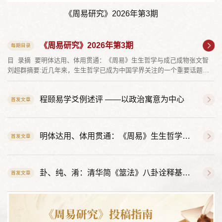
《周易研究》2026年第3期
《周易研究》2026年第3期
每期目录
目 录摘 要明体达用、体用贯通：《周易》生生哲学与成己成物张文智
刘超群摘要:近几年来，生生哲学已成为中国学界关注的一个重要话题，
许多学者已在生生哲学领域提出了自己较为系统的理论和看法。但从《周
易》哲学的角度来看，学界所说的“生生”多为“生生”之象或“生生”之过程，
程颐易学爻例述评 ——以政治寓意为中心
而对“生生”之本体大源所论甚少。《易纬·乾凿度》中的相关说法及郑玄的
首发文章
诠释容易误导人们对易之本体大源的理解。从《周易》经传的角度来看，
先...
明体达用、体用贯通：《周易》生生哲学与成己成物
首发文章
卦、纯、淆：清华简《筮法》八卦诠释基本概念拟构
首发文章