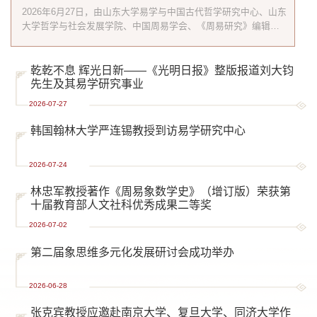
2026年6月27日，由山东大学易学与中国古代哲学研究中心、山东
大学哲学与社会发展学院、中国周易学会、《周易研究》编辑部
联合主办的第二届象思维多元化发展研讨会在山东济南召开。来
自清华大学、中国人民大学、中山大学、山东大学、中国政法大
学、南昌大学、华东师范大学、湖北汽车工业学院等高校三十余
乾乾不息 辉光日新——《光明日报》整版报道刘大钧
名学者参加了本次会议。开幕式由山东大学易学与中国古代哲学
先生及其易学研究事业
研究中心副教授董春主持，山东大学易学与中国古代哲学研究中
2026-07-27
心执...
韩国翰林大学严连锡教授到访易学研究中心
2026-07-24
林忠军教授著作《周易象数学史》（增订版）荣获第
十届教育部人文社科优秀成果二等奖
2026-07-02
第二届象思维多元化发展研讨会成功举办
2026-06-28
张克宾教授应邀赴南京大学、复旦大学、同济大学作