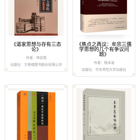
《道家思想与存有三态
《焦点之再议：牟宗三儒
论》
学思想的几个有争议问
题》
作者：林安梧
作者：杨泽波
出版社：万卷楼图书股份有限公司
出版社：华东师范大学出版社