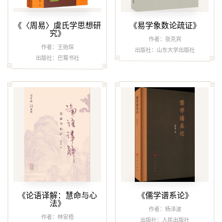
《〈周易〉虞氏学思想研
《易学象数论疏证》
究》
作者：张克宾
作者：王贻琛
出版社：山东大学出版社
出版社：巴蜀书社
《论语译解：慧命与心
《儒学谱系论》
法》
作者：杨泽波
作者：林安梧
出版社：人民出版社