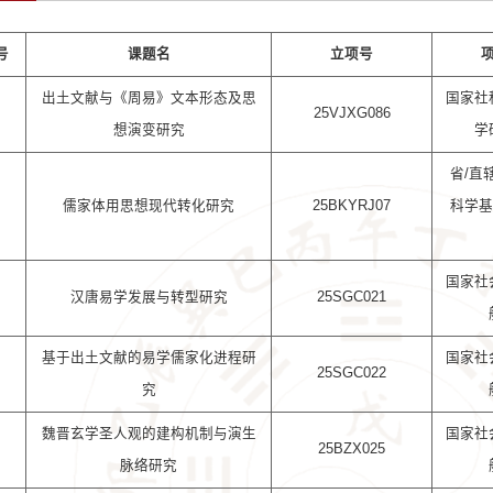
号
课题名
立项号
出土文献与《周易》文本形态及思
国家社
25VJXG086
想演变研究
学
省/直
儒家体用思想现代转化研究
25BKYRJ07
科学基
国家社
汉唐易学发展与转型研究
25SGC021
基于出土文献的易学儒家化进程研
国家社
25SGC022
究
魏晋玄学圣人观的建构机制与演生
国家社
25BZX025
脉络研究