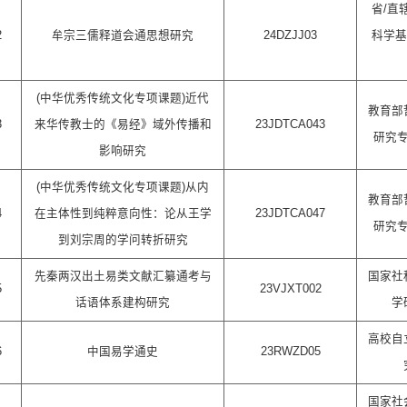
省/直
2
牟宗三儒释道会通思想研究
24DZJJ03
科学基
(中华优秀传统文化专项课题)近代
教育部
3
来华传教士的《易经》域外传播和
23JDTCA043
研究
影响研究
(中华优秀传统文化专项课题)从内
教育部
4
在主体性到纯粹意向性：论从王学
23JDTCA047
研究
到刘宗周的学问转折研究
先秦两汉出土易类文献汇纂通考与
国家社
5
23VJXT002
话语体系建构研究
学
高校自
6
中国易学通史
23RWZD05
国家社