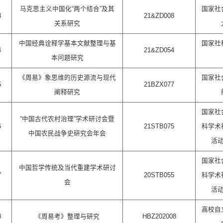
马克思主义中国化“两个结合”及其
国家社
3
21&ZD008
关系研究
中国经典诠释学基本文献整理与基
国家社
4
21&ZD054
本问题研究
《周易》象思维的历史源流与现代
国家社
5
21BZX077
阐释研究
国家社
“中国古代农村治理”学术研讨会暨
6
21STB075
科学术
中国农民战争史研究会年会
活
国家社
中国哲学传统及当代重建学术研讨
7
20STB055
科学术
会
活
高校自
8
《周易考》整理与研究
HBZ202008