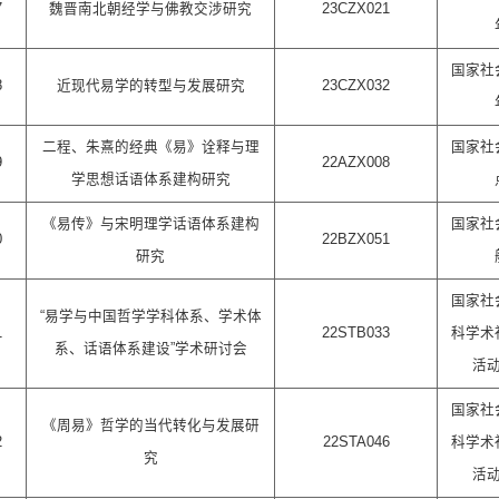
7
魏晋南北朝经学与佛教交涉研究
23CZX021
国家社
8
近现代易学的转型与发展研究
23CZX032
二程、朱熹的经典《易》诠释与理
国家社
9
22AZX008
学思想话语体系建构研究
《易传》与宋明理学话语体系建构
国家社
0
22BZX051
研究
国家社
“易学与中国哲学学科体系、学术体
1
22STB033
科学术
系、话语体系建设”学术研讨会
活
国家社
《周易》哲学的当代转化与发展研
2
22STA046
科学术
究
活