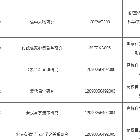
省/直
9
儒学人物研究
20CWTJ09
科学基
国家社
0
传统儒家心灵哲学研究
20FZXA005
期
高校自
1
《象传》义理研究
12090056492006
高校自
2
清代易学研究
12090056492003
高校自
3
秦汉易学流布研究
12090056492004
高校自
4
宋易象数学与理学之关系研究
12090056492005