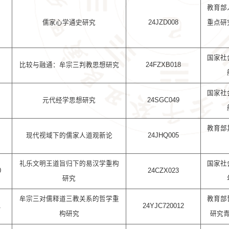
教育部
儒家心学通史研究
24JZD008
重点研
国家社
比较与融通：牟宗三判教思想研究
24FZXB018
国家社
元代经学思想研究
24SGC049
教育部
现代视域下的儒家人道观新论
24JHQ005
礼乐文明王道旨归下的易汉学重构
国家社
0
24CZX023
研究
牟宗三对儒释道三教关系的哲学重
教育部
1
24YJC720012
构研究
研究