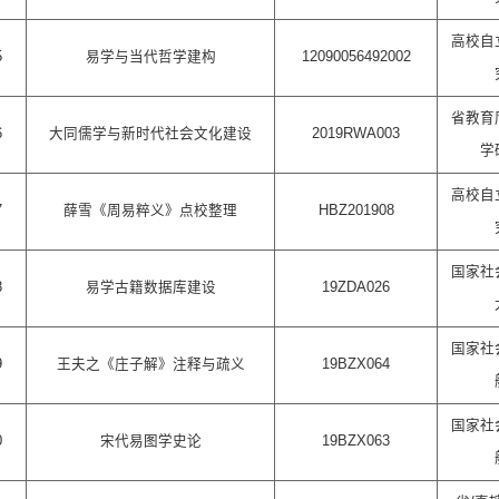
高校自
5
易学与当代哲学建构
12090056492002
省教育
6
大同儒学与新时代社会文化建设
2019RWA003
学
高校自
7
薛雪《周易粹义》点校整理
HBZ201908
国家社
8
易学古籍数据库建设
19ZDA026
国家社
9
王夫之《庄子解》注释与疏义
19BZX064
国家社
0
宋代易图学史论
19BZX063