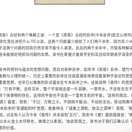
。《周易》古经有两个难解之谜：一个是《周易》古经的卦序(今本卦序)是怎么排
辞究竟在讲些什么?可以说，这两个问题最少困扰了人们两千余年，因为至少
于这两个问题的回答仍然非常不能令人满意。此后的两千余年中，尽管各种解
皆未能很好地抓住问题的实质。该书在掌握大量易学史料及总结早期易学演变
卦序的排列与蕴含的思想问题，而且对各种卦序，如帛书《周易》卦序、楚竹
象数与义理的统一，历史上重要的卦序往往高度凝练地表现着某种宇宙论的思
重要思想，也早已以象数的形式蕴含在今本卦序之中。这就说明《易传》的思
：“只有平衡，没有互补，整个宇宙就会是一片寂静，一潭死水，不会有生生
有个体事物的存在，这样的宇宙也不会是一个富有生机的宇宙。”这样的观念，在
衷》篇里，则有：“子曰：万物之义，不刚则不能动，不动则无功，恒动而弗中
卦序的“变通配四时”思想、乾象坤法（“成象之谓乾，效法之谓坤”）思想、“参伍”
现。过去有人认为今本《易传》并未谈到“五行”，而帛书《要》篇则直接说：“
以水火金土木尽称也，故律之以柔刚。”由此而观之，该书对于我们正确认识
要的价值。