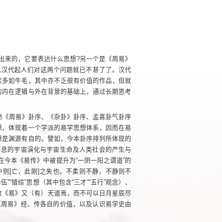
列出来的，它要表达什么思想?另一个是《周易》
从汉代起人们对这两个问题就已不甚了了。汉代
读多如牛毛，其中亦不乏很有价值的作品，但就
的内在逻辑与外在背景的基础上，通过长期思考
书《周易》卦序、《杂卦》卦序、孟喜卦气卦序
想，体现着一个学派的易学思想体系，因而在易
想是渊源有自的。譬如，今本卦序排列所体现的
不息的宇宙演化与宇宙生命及人类社会的产生与
今本《易传》中被提升为“一阴一阳之谓道”的
则[亡，此刚]之失也。不柔则不静，不静则不
“错综”思想（其中包含“三才”“五行”观念）、
故《易》又（有）天道焉，而不可以日月星辰尽
《周易》经、传各自的价值，以及认识易学史由