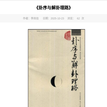
《卦序与解卦理路》
作者：李尚信
日期：2025-10-23
浏览：
62
次