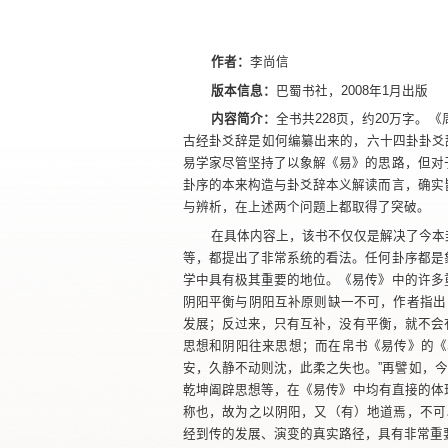
作者：
李尚信
版本信息：
巴蜀书社，2008年1月出版
内容简介：
全书共228页，约20万字
古经卦爻辞是如何编纂出来的，六十四卦卦爻
易学家尽管坚持了以象解《易》的思路，但对
卦序的本来构造与卦爻辞本义解读而言，确实
与辨析，在上述两个问题上都取得了突破。
在具体内容上，该书不仅仅是解决了今本
等，都提出了非常系统的看法。任何卦序都是
学中具有极其重要的地位。《易传》中的许多
阴阳平衡与阴阳互补原则缺一不可，作者指出
发展；反过来，只有互补，没有平衡，就不会
思想和阴阳往来思想；而在帛书《易传》的《
安，久静不动则沈，此柔之失也。”再譬如，今本
乾坤阖辟思想等，在《易传》中均有直接的体
称也，故为之以阴阳，又（有）地道焉，不可
经到传的发展、演变的真实路径，具有非常重