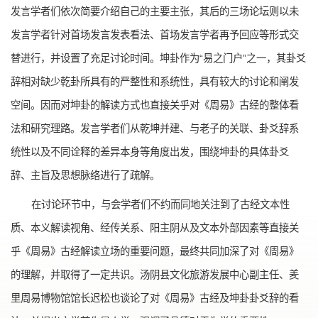
发言学者们依次简要介绍自己的主要主张，其后的三场论坛则以未
发言学者针对首场发言发表看法、首场发言学者再予回应等形式交
替进行，并设置了充足讨论时间。坤卦作为“易之门户”之一，其卦爻
辞相对缺少乾卦所具有的严整性和系统性，具有较大的讨论和阐发
空间。因而对坤卦的解读方式也直接关乎对《周易》古经的整体看
法和研究理路。发言学者们从乾坤并建、与老子的关联、卦爻辞系
统性以及不同诠释的差异本身等角度出发，围绕坤卦的具体卦爻
辞、主旨及思想脉络进行了疏解。
在讨论环节中，与会学者们不约而同地关注到了古经文本性
质、本义解读视角、经传关系、阳主阴从及文本外部因素等直接关
乎《周易》古经解读立场的重要问题，最终共同加深了对《周易》
的理解，并取得了一定共识。汤阴县文化旅游发展中心副主任、羑
里周易博物馆馆长迟松也谈论了对《周易》古经及坤卦卦爻辞的看