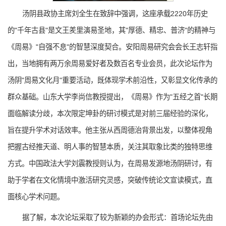
汤阴县政协主席刘全生在致辞中强调，这座承载2220年历史
的"千年古县"是文王羑里演易圣地，其"厚德、精忠、普济"的精神与
《周易》"自强不息"的智慧深度契合。安阳周易研究会会长王志轩指
出，当地拥有两万余周易爱好者及数百名专业会员，此次论坛作为
汤阴"周易文化月"重要活动，既体现学术前沿性，又彰显文化传承的
群众基础。山东大学李尚信教授提出，《周易》作为"五经之首"长期
面临解读分歧，本次限定坤卦的研讨模式是对前三届经验的深化，
旨在提升学术对话效率。他主张从西周德治背景出发，以整体视角
把握古经推天道、明人事的智慧本质，关注其取象比类的独特思维
方式。中国政法大学刘震教授则认为，在周易发源地汤阴研讨，有
助于学者在文化情境中激活研究灵感，突破传统论文宣读模式，直
面核心学术问题。
据了解，本次论坛采取了较为新颖的办会形式：首场论坛先由