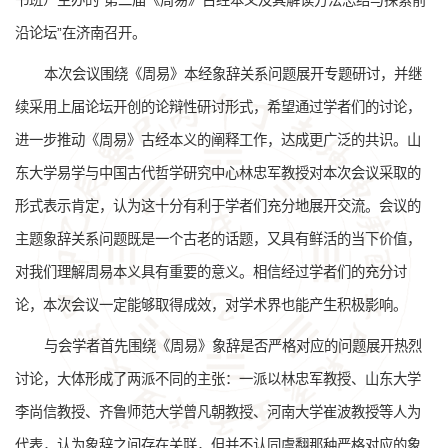
书班）主办的“第二届《周易》古经本义及其解读方法总结与探索前
沿论坛”在济南召开。
本次会议围绕《周易》本经象辞关系问题展开专题研讨，并继
续采用上届论坛开创的论辩性研讨形式，希望通过学者们的讨论，
进一步推动《周易》古经本义的阐释工作，达成更广泛的共识。山
东大学易学与中国古代哲学研究中心林忠军教授对本次会议采取的
形式表示肯定，认为这十分有利于学者们充分地展开交流。会议的
主题象辞关系问题既是一个古老的话题，又具有鲜活的当下价值，
对我们理解周易本义具有重要的意义。相信经过学者们的充分讨
论，本次会议一定能够取得成效，对学术界也能产生积极影响。
与会学者首先围绕《周易》象辞是否严格对应的问题展开热烈
讨论，大体形成了两派不同的主张：一派以林忠军教授、山东大学
李尚信教授、齐鲁师范大学曾凡朝教授、河南大学崔波教授等人为
代表，认为象辞之间存在关联，但并不认同虞翻那种严格对应的象