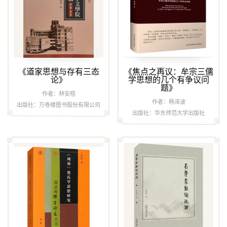
《道家思想与存有三态
《焦点之再议：牟宗三儒
论》
学思想的几个有争议问
题》
作者：林安梧
作者：杨泽波
出版社：万卷楼图书股份有限公司
出版社：华东师范大学出版社