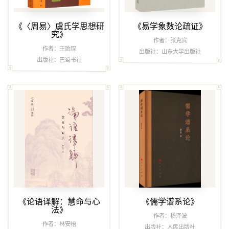
《〈周易〉虞氏学思想研
《易学象数论疏证》
究》
作者：张克宾
作者：王贻琛
出版社：山东大学出版社
出版社：巴蜀书社
《论语译解：慧命与心
《儒学谱系论》
法》
作者：杨泽波
作者：林安梧
出版社：人民出版社