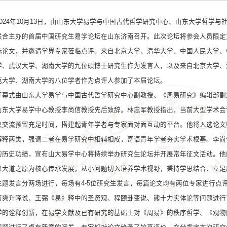
2024年10月13日，由山东大学易学与中国古代哲学研究中心、山东大学哲学
联合主办的首届中国研究生易学论坛在山东济南召开。此次论坛将参会人员限定
选论文，并邀请学界专家莅临点评。来自北京大学、清华大学、中国人民大学、
学、武汉大学、湖南大学的九位硕博士研究生作为发言人，以及来自北京大学、
范大学、湖南大学的八位学者作为点评人参加了本届论坛。
开幕式由山东大学易学与中国古代哲学研究中心副教授、《周易研究》编辑部副
山东大学易学中心教授李尚信教授先后致辞。林忠军教授指出，当前大型学术会
议交流预留充足时间，搭建起青年学者与专家面对面互动的平台。他将入选论文归
解释两类，强调二者在易学研究中相辅相成，寄语青年学者夯实学术根基。李尚
的历史功绩，宣布山大易学中心将持续举办研究生论坛并开展常年征文活动。他
以大道之原为核心传承发展，从小问题切入培养学术视野，秉持学思结合、立足
主题发言分两场进行，每场有4-5位研究生发言，每篇论文均有两位专家进行点
荀爽升降说、王弼《易》释中的圣贤观、程颐卦变说、熊十力实体论等问题进行
学的诠释创新，在易学文献及已有研究的基础上对《周易》的秩序哲学、《观物内