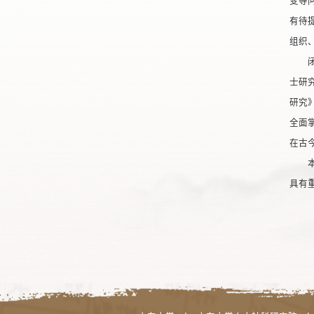
变等
有待
组织
士研
研究
全面
在古
具有