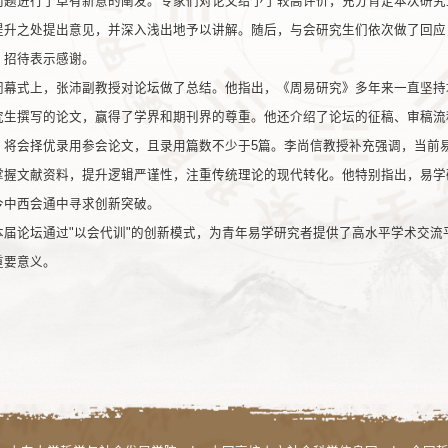
问题进行了卓有新意的阐发。专家们对论文给予了较高评价，充分肯定本次研究
提升之处提出意见，并深入浅出地予以讲解。随后，与会研究生们依次做了回应
、招待表示感谢。
闭幕式上，张沛副教授对论坛做了总结。他指出，《周易研究》多年来一直坚持
究生撰写的论文，赢得了学界和期刊界的尊重。他还介绍了论坛的征稿、审稿流
》将会择优录用参会论文，且录用篇数不少于5篇。李尚信教授补充强调，当前
掌握文献资料，提升逻辑严谨性，注重传统理论的现代转化。他特别指出，易学
今中西会通中寻求创新突破。
本届论坛通过"以会代训"的创新模式，为青年易学研究者提供了高水平学术交
重要意义。