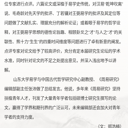
位专家进行点评。六篇论文或深植于易学史传统，对汉易“乾坤坎离”
说、毛奇龄对先天学的批评、丁若镛对王弼易学的批评及其定位等
问题做了文献扎实、理据充分的解析论证；或着眼于易学的哲学诠
释，对王弼易学思想的德性论旨趣、程颐卦爻之“才”与人之“才”的关
联性、熊十力“生生”的四重时间维度等问题进行了卓有新意的阐发。
点评专家对论文给予了较高评价，充分肯定本届研究生论坛的学术
水准，同时针对论文的不足之处提出意见，并深入浅出地予以讲
解。
山东大学易学与中国古代哲学研究中心副教授、《周易研究》
编辑部副主任张沛做了总结发言。他说，多年来《周易研究》坚持
扶植青年人才，刊发了大量青年学者包括硕博士研究生撰写的论
文，赢得了学界和期刊界的广泛认可，未来编辑部还会加大对青年
学者的支持力度。
（文：郑浩楠）