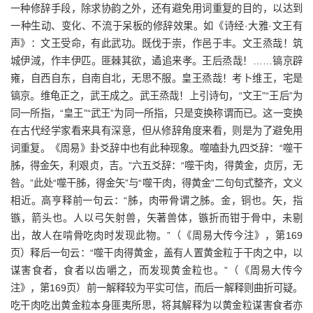
一种修辞手段，除求协韵之外，还有避免用词重复的目的，以达到
一种生动、变化、不流于呆板的修辞效果。如《诗经·大雅·文王有
声》：文王受命，有此武功。既伐于崇，作邑于丰。文王烝哉！筑
城伊淢，作丰伊匹。匪棘其欲，遹追来孝。王后烝哉！……镐京辟
雍，自西自东，自南自北，无思不服。皇王烝哉！考卜维王，宅是
镐京。维龟正之，武王成之。武王烝哉！上引诗句，“文王”“王后”为
同一所指，“皇王”“武王”为同一所指，只是变换称谓而已。这一变换
在古代经学家看来具有深意，但从修辞角度来看，则是为了避免用
词重复。《周易》卦爻辞中也有此种现象。噬嗑卦九四爻辞：“噬干
胏，得金矢，利艰贞，吉。”六五爻辞：“噬干肉，得黄金，贞厉，无
咎。”此处“噬干胏，得金矢”与“噬干肉，得黄金”二句句式整齐，文义
相近。高亨释前一句云：“胏，肉带骨谓之胏。金，铜也。矢，指
镞，箭头也。人以弓矢射兽，矢著兽体，镞折而钳于骨中，未剔
出，故人在啃骨吃肉时发现此物。”（《周易大传今注》，第169
页）释后一句云：“噬干肉得黄金，盖有人置黄金粒于干肉之中，以
谋害食者，食者以齿嚼之，而发现黄金粒也。”（《周易大传今
注》，第169页）前一解释较为平实可信，而后一解释则曲折可疑。
吃干肉吃出黄金粒本身匪夷所思，将其解释为以黄金粒谋害食者亦