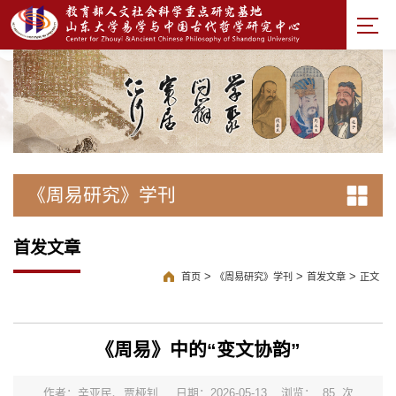
《周易研究》学刊
首发文章
>
>
>
首页
《周易研究》学刊
首发文章
正文
《周易》中的“变文协韵”
作者：辛亚民、贾桠钊
日期：2026-05-13
浏览：
85
次