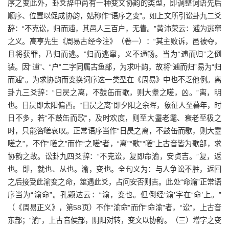
序之变此外，卦爻辞中尚有一种变文协韵的类型，即调整词语先后
顺序、位置以促成协韵，姑称作“语序之变”。如上文所引讼卦九二爻
辞：“不克讼，归而逋，其邑人三百户，无眚。”黄沛荣云：逋为逃窜
之义。高亨先生《周易古经今注》（卷一）：“其主败诉，邑被夺，
且将获罪，乃归而逃。”归而逃窜，义不通畅。当为“逋而归”之倒
装。因“逋”、“户”二字同属古鱼部，为求叶韵，故将“逋而归”易为“归
而逋”。为求协韵而变换词序这一类型在《周易》中也不乏他例。离
卦九三爻辞：“日昃之离，不鼓缶而歌，则大耋之嗟，凶。”离，明
也。日昃即太阳偏西。“日昃之离”即夕阳之余晖，象征人至暮年，时
日不多，若“不鼓缶而歌”，及时欢度，则至大耋老耄、衰老至极之
时，只能咨嗟哀叹。正常语序当作“日昃之离，不鼓缶而歌，则大耋
嗟之”，不作“嗟之”而作“之嗟”者，“离”“歌”“嗟”上古音皆为歌部，求
协韵之故。讼卦九四爻辞：“不克讼，复即命渝，安贞吉。”复，返
也。即，就也、从也。渝，变也。全句义为：与人争讼不胜，返回
之后接受此渝变之命，筮遇此爻，占问安否则吉。此处“命渝”正常语
序当为“渝命”。孔颖达云：“渝，变也。但倒经‘渝’字在‘命’上。”
（《周易正义》，第58页）不作“渝命”而作“命渝”者，“讼”，上古音
东部；“渝”，上古音侯部，阴阳对转，变文以协韵。（三）增字之变