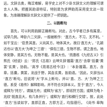
远，文辞古奥，晦涩难解，易学史上对不少卦爻辞文义的理解可谓
言人人殊。把握其韵语特征，特别是为求押韵而采用变文这一现
象，为准确理解卦爻辞文义提供了一把钥匙。
二、以韵断句
首先，可以利用韵脚正确断句。对此，古今学者已多有属意，
试举几例。坤卦六二爻辞，一般被断作：“直方大，不习，无不利。”
如干宝云：“臣贵其直，义尚其方，地体其大，故曰‘直方大’。”孔颖
达也以“直方大”为坤之“三德”：“俱包三德，生物不邪，谓之直也。地
体安静，是其方也。无物不载，是其大也。”而惠栋《九经古义》引
熊氏《经说》云：“郑氏《古易》云坤爻辞‘履霜’‘直方’‘含章’‘括囊’‘黄
裳’‘玄黄’，协韵。”高亨《周易古经今注》：“本卦履霜，直方，含
章，括囊，黄裳，龙战于野，其血玄黄，皆韵语。”因此，爻辞当从
“直方”断句。旧说将“大”字从上断句，并以“直、方、大”为坤之三
德，系受《易传》解释影响，并不符合爻辞本义。至于“直方”，今人
或释为“持方”，谓操方舟；或释为“省方”，即巡狩方国；或释为龟卜
兆纹“既直且大，有几条并行”；或释为“直行和横行交错”。按，此处
“直方”当读如字，直即正直，方即方正，均指德行。《尚书·皋陶