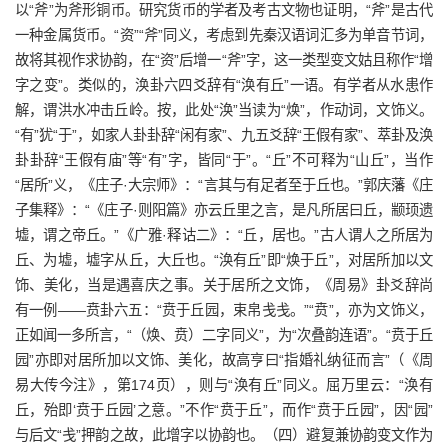
以“斧”为斧形铜币。研究货币的学者及考古文物也证明，“斧”是古代
一种金属货币。“资”“斧”同义，考虑到先秦汉语词汇多为单音节词，
故将其视作求协韵，在“资”后增一“斧”字，这一类型变文姑且称作“增
字之变”。类似的，涣卦六四爻辞有“涣有丘”一语。有学者从水患作
解，谓洪水冲击丘岭。按，此处“涣”当读为“焕”，作动词，文饰义。
“有”犹“于”，如家人卦卦辞“闲有家”、九五爻辞“王假有家”、萃卦及涣
卦卦辞“王假有庙”等“有”字，皆同“于”。“丘”不可释为“山丘”，当作
“居所”义，《庄子·大宗师》：“言其与有足者至于丘也。”郭庆藩《庄
子集释》：“《庄子·则阳篇》亦云丘里之言，是凡所居曰丘，颛顼遗
墟，谓之帝丘。”《广雅·释诂二》：“丘，居也。”古人谓人之所居为
丘、为墟，墟字从丘，大丘也。“涣有丘”即“焕于丘”，对居所加以文
饰、美化，当是遇喜庆之事。关于居所之文饰，《周易》卦爻辞尚
有一例——贲卦六五：“贲于丘园，束帛戋戋。”“贲”，亦为文饰义，
正如闻一多所言，“（焕、贲）二字同义”，为“次叠韵连语”。“贲于丘
园”亦即对居所加以文饰、美化，故高亨曰“指婚礼纳征而言”（《周
易大传今注》，第174页），则与“涣有丘”同义。屈万里云：“涣有
丘，殆即‘贲于丘园’之意。”不作“贲于丘”，而作“贲于丘园”，因“园”
与后文“戋”押韵之故，此增字以协韵也。（四）避复兼协韵变文作为