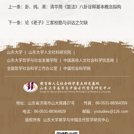
上一条：
卦、纯、淆：清华简《筮法》八卦诠释基本概念拟构
下一条：
论《老子》三家校勘与训诂之欠缺
|
|
山东大学
山东大学人文社科研究院
|
|
山东大学哲学与社会发展学院
中国高校人文社会科学信息网
|
全国哲学社会科学工作办公室
中国社会科学网
地址：山东省济南市山大南路27号
传真：86-0531-88364359
电话：86-0531-88364829
邮箱：yistudies@126.com
版权所有 山东大学易学与中国古代哲学研究中心