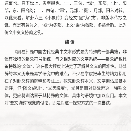
逋窜也。自下讼上，患至掇也。”一、三句，“讼”，东部，“上”，阳
部，东、阳合韵；二、四句，“窜”，元部，“掇”，月部，阳入对转。
以此来看，解卦六三《小象传》变经文“寇”为“戎”，非版本传抄之
讹，而是有意为之，“戎”为冬部，上文“乘”为蒸部，冬蒸合韵。此为
传文中变文协韵之例。
结 语
《周易》是中国古代经典中文本形式最为特殊的一部典籍，非
但有独特的卦爻符号系统，与之相对应的文字系统——卦爻辞也具
备特殊的“文体”，这在很大程度上决定了理解其文义的困难性。卦爻
辞的本义历来是易学研究中的难点，不少易学家把毕生的精力都用
在了对卦爻辞的解释和考证上。探究卦爻辞本义，文字训诂是基本
途径，但“随文施训”，“义因境变”，尤其是面对卦爻辞这一特殊文
体，更应将训诂置于其特殊的文体、具体的语境中加以应用。本文
对“变文协韵”现象的讨论，即是对这一探究方式的一次尝试。