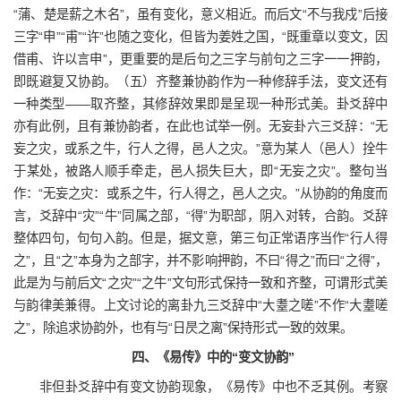
“蒲、楚是薪之木名”，虽有变化，意义相近。而后文“不与我戍”后接
三字“申”“甫”“许”也随之变化，但皆为姜姓之国，“既重章以变文，因
借甫、许以言申”，更重要的是后句之三字与前句之三字一一押韵，
即既避复又协韵。（五）齐整兼协韵作为一种修辞手法，变文还有
一种类型——取齐整，其修辞效果即是呈现一种形式美。卦爻辞中
亦有此例，且有兼协韵者，在此也试举一例。无妄卦六三爻辞：“无
妄之灾，或系之牛，行人之得，邑人之灾。”意为某人（邑人）拴牛
于某处，被路人顺手牵走，邑人损失巨大，即“无妄之灾”。整句当
作：“无妄之灾：或系之牛，行人得之，邑人之灾。”从协韵的角度而
言，爻辞中“灾”“牛”同属之部，“得”为职部，阴入对转，合韵。爻辞
整体四句，句句入韵。但是，据文意，第三句正常语序当作“行人得
之”，且“之”本身为之部字，并不影响押韵，不曰“得之”而曰“之得”，
此是为与前后文“之灾”“之牛”文句形式保持一致和齐整，可谓形式美
与韵律美兼得。上文讨论的离卦九三爻辞中“大耋之嗟”不作“大耋嗟
之”，除追求协韵外，也有与“日昃之离”保持形式一致的效果。
四、《易传》中的“变文协韵”
非但卦爻辞中有变文协韵现象，《易传》中也不乏其例。考察