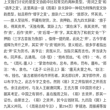
上文我们讨论的是变文协韵中比较常见的两种类型，“用词之变”和
“语序之变”。这里再谈一谈《周易》卦爻辞中一种较为特殊的变文协
韵类型，姑且称作“增字之变”。旅卦六二爻辞：“旅即次，怀其资。”
——旅人至驻所，怀藏有财货，次、资押韵。而九四爻辞道：“旅于
处，得其资斧。”无独有偶，巽卦上九：“巽在床下，丧其资斧。”前
作“资”，后作“资斧”，“资”后增一“斧”字，其实是为了和前文“处”“下”
押韵（三字古音皆为鱼部）。值得一提的是，此处之“斧”，古今学者
或释为斧斤之斧，其实“斧”与“资”相并列，意义相近，很多学者指出
此“斧”实为货币。高亨云：资既从贝，当指贝属而言也。斧当读为
布，同声系，古通用。《诗·氓》：“抱布贸丝。”毛《传》：“布，币
也。”《周礼·廛人》：“掌敛市絘布，总布，质布，罚布，廛布。”郑
注：“布，泉也。”《孟子·公孙丑上》篇：“廛无夫里之布。”赵注：
“布，钱也。”盖古者铜币有作斧形者，其名即曰斧，其字即作斧，后
以布字为之，此古今字之变也。然则《易》文之斧指铜币之斧而言
也。余注此经时，与友人王献唐同寓，王氏方撰《中国货币史》，
据其考定，中国之有铜币，盖在殷周之际，《易》言资斧，即其一
证也。由斯言之，《易》之资斧，犹今云钱财耳。九四及《巽》上
九其义并同。（《周易古经今注》，第294页）李镜池、周振甫等皆