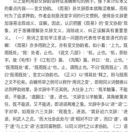
以上是利用卦爻辞韵语特征准确断句的例子。接下来讨论本文
的重点内容——变文协韵。《周易》卦爻辞原本就晦涩难解，而有
时为了追求押韵，作者会刻意改变字词的行文惯例，使得卦爻辞更
加容易出现歧义、误解。因此，认识把握《周易》的“变文协韵”现
象，对于准确理解卦爻辞文义，消除歧义、纠正误解具有重要意
义。（一）用词之变较早注意这一问题的代表性学者是清代的俞
樾：《周易》亦多用韵之文，亦有变文协韵者。如小畜：“上九，既
雨既处。”按：处者，止也。《说文·几部》：“処，止也。”処，即处
字。故《毛传》于《江有汜》篇、《凫鹥》篇，并曰：“处，止也。”
“既雨既处”者，“既雨既止”也。止，谓雨止也。不曰“既雨既止”，而
曰“既雨既处”，变文以协韵也。《正义》以“得其处”释之，则与既雨
之文不伦矣。俞樾所举之例可以称作“用词之变”，即用同义词替换以
达到押韵效果，卦爻辞中不乏其例。大壮卦上六：“羝羊触藩，不能
退，不能遂。”虞翻注：“遂，进也。”爻辞言公羊触篱，其角被篱夹
住，既不能退，又不能进，即进退两难之象。爻辞中多以“进”“退”二
字对举，如观卦六三爻辞：“观我生，进退。”巽卦初六爻辞：“进
退，利武人之贞。”而大壮卦此处与“退”相对不曰“进”，而曰“遂”，缘
于“遂”与上文“退”古音同属物部，以同义词代之以求协韵。（二）语