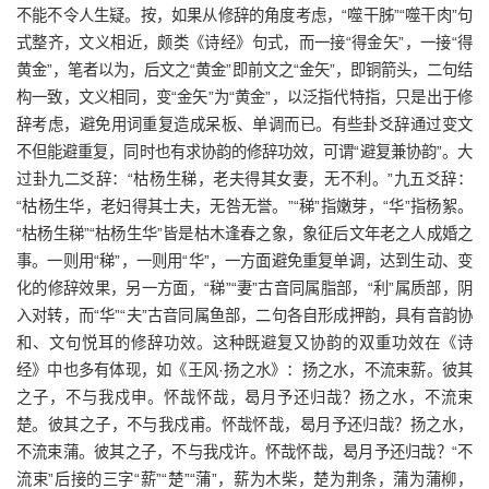
不能不令人生疑。按，如果从修辞的角度考虑，“噬干胏”“噬干肉”句
式整齐，文义相近，颇类《诗经》句式，而一接“得金矢”，一接“得
黄金”，笔者以为，后文之“黄金”即前文之“金矢”，即铜箭头，二句结
构一致，文义相同，变“金矢”为“黄金”，以泛指代特指，只是出于修
辞考虑，避免用词重复造成呆板、单调而已。有些卦爻辞通过变文
不但能避重复，同时也有求协韵的修辞功效，可谓“避复兼协韵”。大
过卦九二爻辞：“枯杨生稊，老夫得其女妻，无不利。”九五爻辞：
“枯杨生华，老妇得其士夫，无咎无誉。”“稊”指嫩芽，“华”指杨絮。
“枯杨生稊”“枯杨生华”皆是枯木逢春之象，象征后文年老之人成婚之
事。一则用“稊”，一则用“华”，一方面避免重复单调，达到生动、变
化的修辞效果，另一方面，“稊”“妻”古音同属脂部，“利”属质部，阴
入对转，而“华”“夫”古音同属鱼部，二句各自形成押韵，具有音韵协
和、文句悦耳的修辞功效。这种既避复又协韵的双重功效在《诗
经》中也多有体现，如《王风·扬之水》：扬之水，不流束薪。彼其
之子，不与我戍申。怀哉怀哉，曷月予还归哉？扬之水，不流束
楚。彼其之子，不与我戍甫。怀哉怀哉，曷月予还归哉？扬之水，
不流束蒲。彼其之子，不与我戍许。怀哉怀哉，曷月予还归哉？“不
流束”后接的三字“薪”“楚”“蒲”，薪为木柴，楚为荆条，蒲为蒲柳，