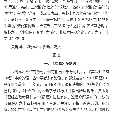
卦上六变“进”为“遂”；有“语序之变”，如讼卦九二爻辞变“逋而归”为
“归而逋”，离卦九三爻辞变“嗟之”为“之嗟”，讼卦九四爻辞变“渝命”为
“命渝”；有“增字之变”，如旅卦九四、巽卦上九爻辞在“资”下增一“斧”
字，贲卦六五爻辞在“丘”下增一“园”字。大过卦爻辞“枯杨生稊”“枯杨
生华”为“避复兼协韵”，无妄卦六三爻辞“行人之得”属“齐整兼协韵”。
解卦六三《小象传》变“寇”为“戎”，非版本传抄之讹，而是为了与上
文“乘”字押韵。
关键词：
《周易》；押韵；变文
正 文
一、《周易》多韵语
《周易》经传有散句，也有相当一部分的韵语，尤其是卦爻辞
（经）中的韵语，古今学者多有论及。如郭沫若云：“（《周易》）
经文的爻辞多半是韵文，而且有不少是很有诗意的。”张善文作《周
易韵读》，对经传中的入韵字予以标注并指出所属韵部。黄玉顺
《易经古歌考释》云“《易经》往往有韵，这是众所周知的”，认为
《易经》六十四卦都引用了古歌，并注明了每一首古歌的用韵情
况。杨端志将《周易》古经的韵部系统分析总结为26部。周锡䪖通