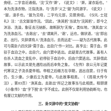
旁纽，二字音近通假。“浣”又作“澣”，《说文》：“澣，濯衣垢也。”
本为洗涤衣物，泛指洗涤，与“洗手”义之“盥”为同源字，《说文》：
“盥，澡手也。”盥为见母，二字均元部，见匣旁纽。《仪礼·士冠
礼》注：“古文盥皆作浣。”因此，“涣其躬”当读为“浣其躬”，即今之
沐浴、洗澡，象征去污纳新，故断辞为“无悔”。类似地，“涣其血”义
为洗涤血污。“去逖出”，“去”谓离开，“逖”，远也，做状语，“出”即出
走、出行。爻辞谓有人“洗涤血污，去而远走”——疑为古代故事。此
可与需卦六四爻辞“需于血，出自穴”作一对比。高亨云：需于血，停
驻于血泊之中。出自穴，由穴窦中逃出。此疑是古代故事。盖有人
在杀人流血之变乱中，初停驻于血泊中，后由穴窦逃出。爻辞借此
故事，以示此爻是先遇险凶而后幸免之象。《左传》哀公元年记夏
代寒浞之子浇杀夏帝相。帝相之后缗方在孕期，逃出自窦，归于有
仍，生少康。少康后立为夏帝。与此故事相类。（《周易大传今
注》，第83页）“涣其血，去逖出”所记之故事当与此相类。程颐谓
《小象传》“血”字下脱“去”字不成立。此例不仅是利用协韵断句，也
有厘订文献的作用。
三、卦爻辞中的“变文协韵”