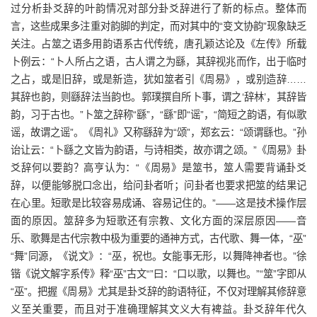
过分析卦爻辞的叶韵情况对部分卦爻辞进行了新的标点。整体而
言，这些成果多注重对韵脚的判定，而对其中的“变文协韵”现象缺乏
关注。占筮之语多用韵语系古代传统，唐孔颖达论及《左传》所载
卜例云：“卜人所占之语，古人谓之为繇，其辞视兆而作，出于临时
之占，或是旧辞，或是新造，犹如筮者引《周易》，或别造辞……
其辞也韵，则繇辞法当韵也。郭璞撰自所卜事，谓之‘辞林’，其辞皆
韵，习于古也。”卜筮之辞称“繇”，“繇”即“谣”，“简短之韵语，有似歌
谣，故谓之谣”。《周礼》又称繇辞为“颂”，郑玄云：“颂谓繇也。”孙
诒让云：“卜繇之文皆为韵语，与诗相类，故亦谓之颂。”《周易》卦
爻辞何以要韵？高亨认为：“《周易》是筮书，筮人需要背诵卦爻
辞，以便能够脱口念出，给问卦者听；问卦者也要求把筮的结果记
在心里。短歌是比较容易成诵、容易记住的。”——这是技术操作层
面的原因。筮辞多为短歌还有宗教、文化方面的深层原因——音
乐、歌舞是古代宗教中极为重要的通神方式，古代歌、舞一体，“巫”
“舞”同源，《说文》：“巫，祝也。女能事无形，以舞降神者也。”徐
锴《说文解字系传》释“巫”古文“”曰：“口以歌，以舞也。”“筮”字即从
“巫”。把握《周易》尤其是卦爻辞的韵语特征，不仅对理解其修辞意
义至关重要，而且对于准确理解其文义大有裨益。卦爻辞年代久