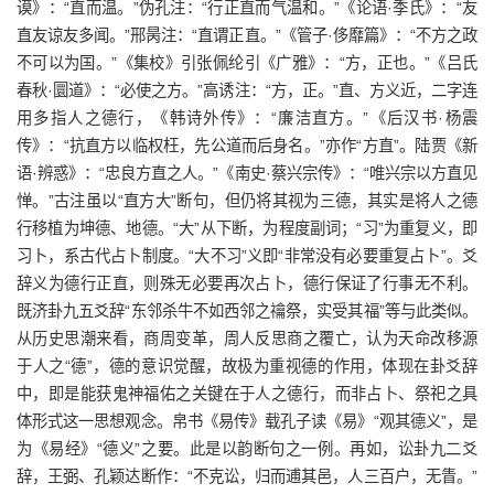
谟》：“直而温。”伪孔注：“行正直而气温和。”《论语·季氏》：“友
直友谅友多闻。”邢昺注：“直谓正直。”《管子·侈靡篇》：“不方之政
不可以为国。”《集校》引张佩纶引《广雅》：“方，正也。”《吕氏
春秋·圜道》：“必使之方。”高诱注：“方，正。”直、方义近，二字连
用多指人之德行，《韩诗外传》：“廉洁直方。”《后汉书·杨震
传》：“抗直方以临权枉，先公道而后身名。”亦作“方直”。陆贾《新
语·辨惑》：“忠良方直之人。”《南史·蔡兴宗传》：“唯兴宗以方直见
惮。”古注虽以“直方大”断句，但仍将其视为三德，其实是将人之德
行移植为坤德、地德。“大”从下断，为程度副词；“习”为重复义，即
习卜，系古代占卜制度。“大不习”义即“非常没有必要重复占卜”。爻
辞义为德行正直，则殊无必要再次占卜，德行保证了行事无不利。
既济卦九五爻辞“东邻杀牛不如西邻之禴祭，实受其福”等与此类似。
从历史思潮来看，商周变革，周人反思商之覆亡，认为天命改移源
于人之“德”，德的意识觉醒，故极为重视德的作用，体现在卦爻辞
中，即是能获鬼神福佑之关键在于人之德行，而非占卜、祭祀之具
体形式这一思想观念。帛书《易传》载孔子读《易》“观其德义”，是
为《易经》“德义”之要。此是以韵断句之一例。再如，讼卦九二爻
辞，王弼、孔颖达断作：“不克讼，归而逋其邑，人三百户，无眚。”