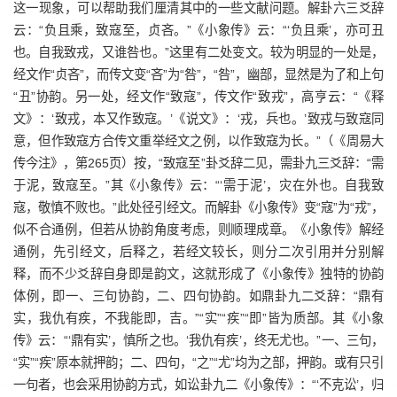
这一现象，可以帮助我们厘清其中的一些文献问题。解卦六三爻辞
云：“负且乘，致寇至，贞吝。”《小象传》云：“‘负且乘’，亦可丑
也。自我致戎，又谁咎也。”这里有二处变文。较为明显的一处是，
经文作“贞吝”，而传文变“吝”为“咎”，“咎”，幽部，显然是为了和上句
“丑”协韵。另一处，经文作“致寇”，传文作“致戎”，高亨云：“《释
文》：‘致戎，本又作致寇。’《说文》：‘戎，兵也。’致戎与致寇同
意，但作致寇方合传文重举经文之例，以作致寇为长。”（《周易大
传今注》，第265页）按，“致寇至”卦爻辞二见，需卦九三爻辞：“需
于泥，致寇至。”其《小象传》云：“‘需于泥’，灾在外也。自我致
寇，敬慎不败也。”此处径引经文。而解卦《小象传》变“寇”为“戎”，
似不合通例，但若从协韵角度考虑，则顺理成章。《小象传》解经
通例，先引经文，后释之，若经文较长，则分二次引用并分别解
释，而不少爻辞自身即是韵文，这就形成了《小象传》独特的协韵
体例，即一、三句协韵，二、四句协韵。如鼎卦九二爻辞：“鼎有
实，我仇有疾，不我能即，吉。”“实”“疾”“即”皆为质部。其《小象
传》云：“‘鼎有实’，慎所之也。‘我仇有疾’，终无尤也。”一、三句，
“实”“疾”原本就押韵；二、四句，“之”“尤”均为之部，押韵。或有只引
一句者，也会采用协韵方式，如讼卦九二《小象传》：“‘不克讼’，归