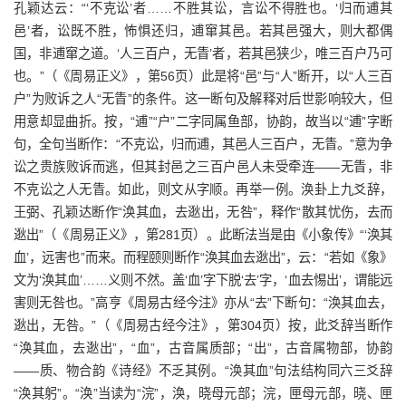
孔颖达云：“‘不克讼’者……不胜其讼，言讼不得胜也。‘归而逋其
邑’者，讼既不胜，怖惧还归，逋窜其邑。若其邑强大，则大都偶
国，非逋窜之道。‘人三百户，无眚’者，若其邑狭少，唯三百户乃可
也。”（《周易正义》，第56页）此是将“邑”与“人”断开，以“人三百
户”为败诉之人“无眚”的条件。这一断句及解释对后世影响较大，但
用意却显曲折。按，“逋”“户”二字同属鱼部，协韵，故当以“逋”字断
句，全句当断作：“不克讼，归而逋，其邑人三百户，无眚。”意为争
讼之贵族败诉而逃，但其封邑之三百户邑人未受牵连——无眚，非
不克讼之人无眚。如此，则文从字顺。再举一例。涣卦上九爻辞，
王弼、孔颖达断作“涣其血，去逖出，无咎”，释作“散其忧伤，去而
逖出”（《周易正义》，第281页）。此断法当是由《小象传》“‘涣其
血’，远害也”而来。而程颐则断作“涣其血去逖出”，云：“若如《象》
文为‘涣其血’……义则不然。盖‘血’字下脱‘去’字，‘血去惕出’，谓能远
害则无咎也。”高亨《周易古经今注》亦从“去”下断句：“涣其血去，
逖出，无咎。”（《周易古经今注》，第304页）按，此爻辞当断作
“涣其血，去逖出”，“血”，古音属质部；“出”，古音属物部，协韵
——质、物合韵《诗经》不乏其例。“涣其血”句法结构同六三爻辞
“涣其躬”。“涣”当读为“浣”，涣，晓母元部；浣，匣母元部，晓、匣