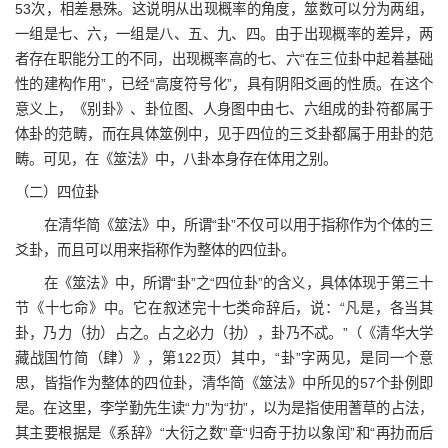
53次，相差悬殊。这说明从出现概率的角度，筮数可以分为两组，
一组是七、六，一组是八、五、九、四。由于出现概率的差异，两
者存在职能分工的不同，出现概率高的七、六“在三位卦中起着基础
性的建构作用”，已经“高度符号化”，具有阴阳爻画的性质。在这个
意义上，《别卦》、卦位图、人身图中由七、六组成的卦符都属于
体卦的范畴，而在具体筮例中，见于四位的三爻卦都属于用卦的范
畴。可见，在《筮法》中，八卦本身存在体用之别。
（二）四位卦
在清华简《筮法》中，所谓“卦”不仅可以用于指称作为个体的三
爻卦，而且可以用来指称作为整体的四位卦。
在《筮法》中，所谓“卦”之“四位卦”的含义，具体体现于第三十
节《十七命》中。它在叙述完十七类命辞后，说：“凡是，各当其
卦，乃力（扐）占之。占之必力（扐），卦乃不忒。”（《清华大学
藏战国竹简（肆）》，第122页）其中，“卦”字两见，是同一个意
思，皆指作为整体的四位卦，清华简《筮法》中所见的57个卦例即
是。在这里，李学勤先生读“力”为“扐”，以为是指使用蓍草的占法，
其主要根据是《系辞》“大衍之数”章“归奇于扐以象闰”和“再扐而后