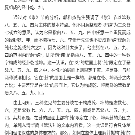
它的基本特征，是认为“纯”是指由“恶爻”八、五、九、四之一重
复组成的经卦乾、坤。
通过对《祟》节的分析，郭和杰先生强调了《祟》节以筮数
八、五、九、四为主体的基本特点。他不同意整理者以“纯”为三爻皆
七或六的意见，认为它是指由八、五、九、四中任意一个重复而成
的经卦乾、坤，而不包括七、六。李怡严先生也不赞成将“纯”理解为
纯七之乾或纯六之坤，因为这种卦太多了，他主张在八、五、九、
四的范围内理解“纯”，即所谓“纯”是指由八、五、九、四中的一种数
字构成的经卦乾或坤。这一认识，在“爻”的层面上将“纯”限定在了恶
爻八、五、九、四之中，在“卦”的层面上则限定于乾、坤两卦。与前
两种说法相比，它在“卦”的层面上是一样的，都是在乾、坤两卦之内
言说；主要差异是在“爻”的层面上，它认为构成乾、坤两卦的筮数是
恶爻八、五、九、四。
由上可知，三种意见的主要分歧在于构成乾、坤的是虚数七、
六，还是爻数七、六、八、五、九、四，抑或是恶爻八、五、九、
四。其共识是，在卦的层面上都将“纯”限定在了乾、坤两卦的范围之
内。单纯从清华简《筮法》的文本内容看，这一共识是符合具体筮
例和理论叙述的总体要求的。那么，如何在整体上理解并拟构“纯”的