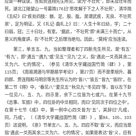
应是一种误读，当如贾连翔先生所见，读为“不壮死”，即未及壮年而
死。湖北江陵望山一号墓简176曰“思攻解于下之人不壮死”，清华简
《五纪》曰“疾处四肢：骸、足、股、肱，是谓武疾，无良、不壮死
祟”，足为明证。又《礼记·曲礼上》曰：“人生十年曰幼，学；二十
曰弱，冠；三十曰壮，有室。”据此，“不壮死”即“未满三十而亡”。从
意义的角度讲，在“不壮死”之后理当绝句。因此，“莫纯”应当连读。
第三，单言五、九，当如整理者和丁四新先生所见，是“有五”
“有九”，即“遇五”“遇九”或“见五”“见九”之义，指“遇此一爻而其余二
爻为六、七的情况”，（参见《清华大学藏战国竹简（肆）》，第
115页；《周易溯源与早期易学考论》，第27页）而不是季旭升、暮
四郎、贾连翔和马明宗等先生所认为的“皆八”“皆五”“皆九”“皆四”。在
第二节《得》中，“春见八”“夏见五”“秋见九”“冬见四”等，皆以左下卦
一位见八、五、九、四示意，余下二位皆为七或六。在第十九节
《志事、军旅》中，四位卦的中爻相同，而曰“见同次于四位之中”。
在第十七节《成》中，第一例中心四爻皆为“五”，其辞曰“凡成，
同，乃成”。（《清华大学藏战国竹简（肆）》，第84、105、103
页）这说明，《祟》节单言八、五、九、四应不取“皆”义，而应当是
指“遇此一爻而其余二爻为六、七的情况”。如果是表达“皆”义，应有