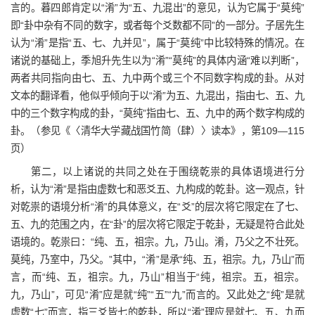
言的。暮四郎肯定以“淆”为“五、九混出”的意见，认为它属于“莫纯”
即“卦中杂有不同的数字，或者每个爻数都不同”的一部分。子居先生
认为“淆”是指“五、七、九并见”，属于“莫纯”中比较特殊的情况。在
诸说的基础上，季旭升先生以为“淆”“莫纯”的具体内涵“难以判断”，
两者共同指向由七、五、九中两个或三个不同数字构成的卦。从对
文本的翻译看，他似乎倾向于以“淆”为五、九混出，指由七、五、九
中的三个数字构成的卦，“莫纯”指由七、五、九中的两个数字构成的
卦。（参见《〈清华大学藏战国竹简（肆）〉读本》，第109—115
页）
第二，以上诸说的共同之处在于围绕乾祟的具体语境进行分
析，认为“淆”是指由虚数七和恶爻五、九构成的乾卦。这一观点，针
对乾祟的语境分析“淆”的具体意义，在“爻”的层次将它限定在了七、
五、九的范围之内，在“卦”的层次将它限定于乾卦，无疑是符合此处
语境的。乾祟曰：“纯、五，祖宗。九，乃山。淆，乃父之不壮死。
莫纯，乃室中，乃父。”其中，“淆”是承“纯、五，祖宗。九，乃山”而
言，而“纯、五，祖宗。九，乃山”相当于“纯，祖宗。五，祖宗。
九，乃山”，可见“淆”应是就“纯”“五”“九”而言的。又此处之“纯”是就
虚数“七”而言，指三爻皆七的乾卦，所以“淆”理应是就七、五、九而