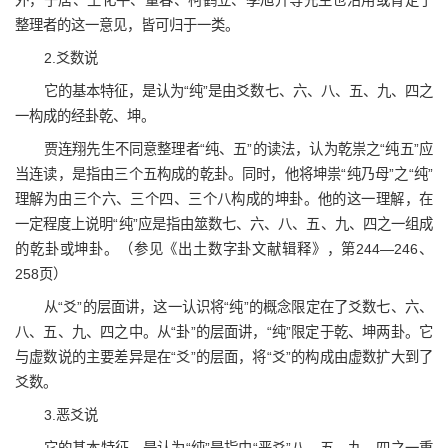
外，子居、王化平、董春、柯鹤立、季旭升等先生也沿用或肯定了
整理者的这一意见，皆可归于一类。
2.爻数说
它的基本特征，是认为“纯”是由爻数七、六、八、五、九、四之
一构成的经卦乾、坤。
贾连翔先生不同意整理者“纯、五”的读法，认为乾祟之“纯五”应
当连读，是指由三个五构成的乾卦。同时，他将坤祟“纯乃母”之“纯”
理解为由三个六、三个四、三个八构成的坤卦。他的这一理解，在
一定程度上说明“纯”应是指由筮数七、六、八、五、九、四之一组成
的乾卦或坤卦。（参见《出土数字卦文献辑释》，第244—246、
258页）
从“爻”的层面讲，这一认识将“纯”的概念限定在了爻数七、六、
八、五、九、四之中。从“卦”的层面讲，“纯”限定于乾、坤两卦。它
与虚数说的主要差异是在“爻”的层面，将“爻”的构成由虚数扩大到了
爻数。
3.恶爻说