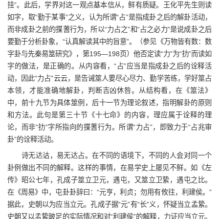
挂”。此后，学界对这一观点基本信从，鲜有质疑。王化平先生则读
如字，取“勤于某事”之义，认为所谓“占”是指成卦之后的解卦活动，
而非成卦之前的揲蓍行为，所以“力占之”和“占之必力”是说成卦之后
要勤于分析卦象，“认真解读其中的旨意”。（参见《万物皆有数：数
字卦与先秦易筮研究》，第195—198页）他否定读“力”为“扐”而读如
字的做法，是正确的。从内容看，“占”应当是指成卦之后的诠释活
动，因此“力占”云云，是告诫筮人要尽心尽力、勤学苦练，学好筮占
本领，才能准确地解卦，判断吉凶休咎。从结构看，在《筮法》
中，前十九节为具体筮例，后十一节为理论叙述，指明解卦的原则
和方法。此句是第三十节《十七命》的内容，理应属于诠释的理
论，而非“扐”字所指向的揲蓍行为。所谓“力占”，即致力于“占兆审
卦”的诠释活动。
诗无达诂，易无达占。在不同的语境下，不同的人会对同一个
卦例做出不同的解释。这样的事情，在易学史上屡见不鲜。如《左
传》昭公七年，孔成子筮立卫元，遇屯，又筮立卫絷，遇屯之比。
在《周易》中，屯卦卦辞曰：“元亨，利贞；勿用有攸往，利建侯。”
据此，史朝以为应当立元。孔成子据“元”有“长”义，怀疑当立孟絷。
史朝又以孟絷跛足的实际情况和对“利建侯”的解释，力证应当立元。