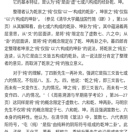
它的基本特征，是认为“纯”是由“虚”七或六构成的经卦乾、坤。
整理者认为乾祟之“纯”仅指“以‘一’构成的乾卦”，坤祟之“纯”仅指
“以‘六’构成的坤卦”。（参见《清华大学藏战国竹简（肆）》，第116
页）从其解释看，由七或六构成的乾卦、坤卦为“纯”。其中蕴涵着两
层意思，从“爻”的层面讲，是将“纯”限定在了虚数七、六之中；从
“卦”的层面讲，是将“纯”的概念限定在了乾、坤两卦之中。暮四郎肯
定整理者坤祟之“纯”仅指“以‘六’构成的坤卦”的说法，将乾祟之“纯五”
连读，认为它是由三爻皆五构成的乾卦。这一说法部分肯定了整理
者的意见，而取消了乾祟之“纯”的独立意义。
对于“纯”的理解，丁四新先生一再补充，强调它是指三爻皆七或
六的情况，不包括八、五、九、四，他说：“乾之‘纯’，即三爻皆七，
而未有一爻变作五、九的情况。坤之‘纯’，即三爻皆六，而未有一爻
变作四、八的情况。”（《周易溯源与早期易学考论》，第26—27
页）这同样是将“纯”的概念限定于虚数七、六和乾、坤两卦。马明宗
先生不仅将“纯”的概念限定于七、六和乾、坤，而且强调筮数七、六
本身的纯粹性。他认为，在清华简《筮法》中，筮数七、六代表阴
阳符号，“屯（纯）”是指“由纯粹的阴阳符号组成的乾坤二卦”。此