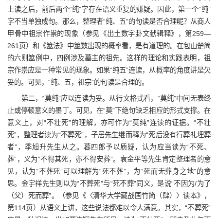
上读之后，前后两个“纯”字存在语义重复的嫌疑。因此，第一个“纯”
字不当单独成句。那么，整理者“纯、五”的句读是否合理呢？从商人
甲骨中祖宗作祟的现象（参见《出土数字卦文献辑释》，第259—
261页）和《筮法》中筮数出现的概率看，是有道理的。在包山楚简
的六则筮例中，四例涉及墓主的祖先。这样的理论和实践表明，祖
宗作祟应是一种常见的现象。如果“纯五”连读，从概率的角度讲是欠
妥的。可见，“纯、五，祖宗”的句读是合理的。
第二，“莫纯”应以连读为妥。从行文格式看，“莫纯”中间无表终
止或停顿意义的墨丁。可见，在“莫”下绝句缺乏相应的形式支撑。在
意义上，对“不壮死”的理解，亦可作为“莫纯”连读的证据。“不壮
死”，整理者读为“不葬死”，子居先生继而释为“死后没有行葬礼埋葬
者”，季旭升先生从之。暮四郎予以质疑，认为应当读为“不死、
葬”，义为“不得其死，亦不得安葬”。袁金平等先生肯定整理者的意
见，认为“不葬死”可以理解为“死不葬”，为“死而无葬身之地”的意
思。金宇祥先生则以为“不葬死”与“死不葬”同义，是说“不因为/为了
（父）死而葬”。（参见《〈清华大学藏战国竹简（肆）〉读本》，
第114页）从语义上讲，这些说法都难以令人满意。其实，“不葬死”