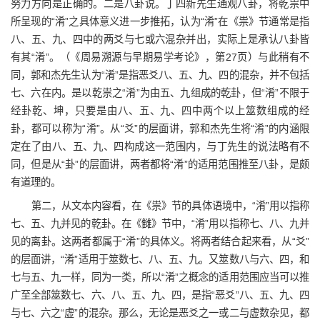
努力方向是正确的。二是八卦说。丁四新先生通观八卦，将乾祟中
所呈现的“淆”之具体意义进一步推拓，认为“淆”在《祟》节通常是指
八、五、九、四中的两爻与七或六混杂并出，实际上是承认八卦皆
有其“淆”。（《周易溯源与早期易学考论》，第27页）与此稍有不
同，郭和杰先生认为“淆”是指恶爻八、五、九、四的混杂，并不包括
七、六在内。是以乾祟之“淆”为由五、九组成的乾卦，但“淆”不限于
经卦乾、坤，只要是由八、五、九、四中两个以上筮数组成的经
卦，都可以称为“淆”。从“爻”的层面讲，郭和杰先生将“淆”的内涵限
定在了由八、五、九、四构成这一范围内，与丁先生的说法略有不
同，但是从“卦”的层面讲，两者都将“淆”的适用范围推至八卦，是颇
有道理的。
第二，从文本内容看，在《祟》节的具体语境中，“淆”用以指称
七、五、九并见的乾卦。在《雠》节中，“淆”用以指称七、八、九并
见的离卦。这两者都属于“淆”的具体义。将两者结合起来看，从“爻”
的层面讲，“淆”适用于筮数七、八、五、九。又筮数八与六、四，和
七与五、九一样，同为一类，所以“淆”之概念的适用范围应当可以推
广至全部筮数七、六、八、五、九、四，是指“恶爻”八、五、九、四
与七、六之“虚”的混杂。那么，无论是恶爻之一或二与虚数杂见，都