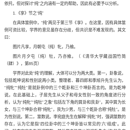
依托，但对探讨“纯”之内涵有一定的帮助，因此有必要予以分析。
1.《享》节之“纯”
在具体筮例中，“纯”两见于第三节《享》。在这里，因有具体筮
例可资比较，学界的意见虽存在分歧，但共识是不难发现的。其文
曰：
图片凡享，月朝屯（纯）牝，乃飨。
图片月夕屯（纯）牡，乃亦飨。（《清华大学藏战国竹简
（肆）》，第85页）
学界对此处“纯”的理解，大体可以分为两大类。第一，卦象说，
包括乾坤说和性别说两小类。整理者、暮四郎和季旭升先生认为，
“纯牝”“纯牡”是就卦例中的三个乾卦和三个坤卦而言的。是为乾坤
说。在此基础上，子居先生从父子和母女性别一致的角度进行分
析，认为“纯牝”“纯牡”之象“包括左下角的巽卦和艮卦”，其中巽为长
女，与三个坤卦合称“纯牝”，艮为少男，与三个乾卦合称“纯牡”。是
为性别说。第二，筮数说。李宛庭先生在解释“纯牝”时，强调筮数的
存在，认为它是指“四位卦中的三个坤卦皆以常见的‘六’组成”。此