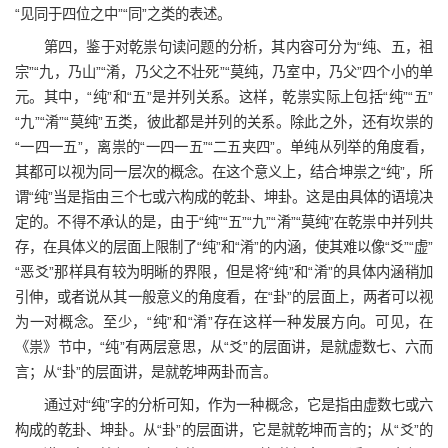
“见同于四位之中”“同”之类的表述。
第四，鉴于对乾祟句读问题的分析，其内容可分为“纯、五，祖
宗”“九，乃山”“淆，乃父之不壮死”“莫纯，乃室中，乃父”四个小的单
元。其中，“纯”和“五”是并列关系。这样，乾祟实际上包括“纯”“五”
“九”“淆”“莫纯”五类，彼此都是并列的关系。除此之外，还有坎祟的
“一四一五”，离祟的“一四一五”“二五夹四”。单纯从列举的角度看，
其都可以视为同一层次的概念。在这个意义上，结合坤祟之“纯”，所
谓“纯”当是指由三个七或六构成的乾卦、坤卦。这是由具体的语境决
定的。不得不承认的是，由于“纯”“五”“九”“淆”“莫纯”在乾祟中并列共
存，在具体义的层面上限制了“纯”和“淆”的内涵，使其难以像“爻”“虚”
“恶爻”那样具有较为明晰的界限，但是将“纯”和“淆”的具体内涵稍加
引伸，或者说从其一般意义的角度看，在“卦”的层面上，两者可以视
为一对概念。至少，“纯”和“淆”存在这样一种发展方向。可见，在
《祟》节中，“纯”有两层意思，从“爻”的层面讲，是就虚数七、六而
言；从“卦”的层面讲，是就乾坤两卦而言。
通过对“纯”字的分析可知，作为一种概念，它是指由虚数七或六
构成的乾卦、坤卦。从“卦”的层面讲，它是就乾坤而言的；从“爻”的