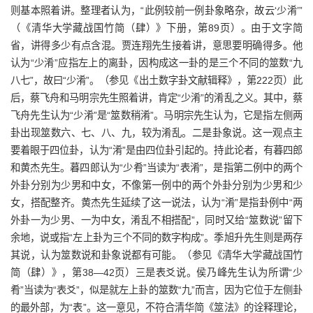
则基本照着讲。整理者认为，“此例较前一例卦象略杂，故云‘少淆’”
（《清华大学藏战国竹简（肆）》下册，第89页）。由于文字简
省，讲得多少有点含混。贾连翔先生接着讲，意思要明确得多。他
认为“少淆”应指左上的离卦，因构成这一卦的是三个不同的筮数“九
八七”，故曰“少淆”。（参见《出土数字卦文献辑释》，第222页）此
后，蔡飞舟和马明宗先生照着讲，肯定“少淆”的淆乱之义。其中，蔡
飞舟先生认为“少淆”是“筮数稍淆”。马明宗先生认为，它是指左侧两
卦出现筮数六、七、八、九，较为淆乱。二是卦象说。这一观点主
要着眼于四位卦，认为“淆”是由四位卦引起的。持此论者，有暮四郎
和黄杰先生。暮四郎认为“少肴”当读为“表淆”，是指第二例中的两个
外卦分别为少男和中女，不像第一例中的两个外卦分别为少男和少
女，搭配整齐。黄杰先生延续了这一说法，认为“淆”是指卦例中“两
外卦一为少男、一为中女，淆乱不相搭配”，同时又给“筮数说”留下
余地，说或指“左上卦为三个不同的数字构成”。季旭升先生则是两存
其说，认为筮数说和卦象说都有可能。（参见《清华大学藏战国竹
简（肆）》，第38—42页）三是表爻说。侯乃峰先生认为所谓“少
肴”当读为“表爻”，似是就左上卦的筮数“九”而言，因为它位于左侧卦
的最外部，为“表”。这一意见，不符合清华简《筮法》的诠释理论，