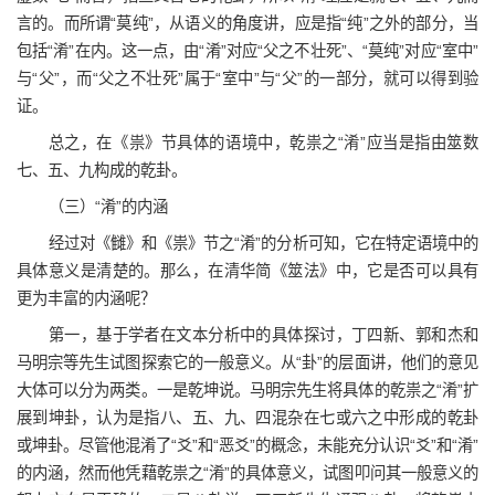
言的。而所谓“莫纯”，从语义的角度讲，应是指“纯”之外的部分，当
包括“淆”在内。这一点，由“淆”对应“父之不壮死”、“莫纯”对应“室中”
与“父”，而“父之不壮死”属于“室中”与“父”的一部分，就可以得到验
证。
总之，在《祟》节具体的语境中，乾祟之“淆”应当是指由筮数
七、五、九构成的乾卦。
（三）“淆”的内涵
经过对《雠》和《祟》节之“淆”的分析可知，它在特定语境中的
具体意义是清楚的。那么，在清华简《筮法》中，它是否可以具有
更为丰富的内涵呢？
第一，基于学者在文本分析中的具体探讨，丁四新、郭和杰和
马明宗等先生试图探索它的一般意义。从“卦”的层面讲，他们的意见
大体可以分为两类。一是乾坤说。马明宗先生将具体的乾祟之“淆”扩
展到坤卦，认为是指八、五、九、四混杂在七或六之中形成的乾卦
或坤卦。尽管他混淆了“爻”和“恶爻”的概念，未能充分认识“爻”和“淆”
的内涵，然而他凭藉乾祟之“淆”的具体意义，试图叩问其一般意义的