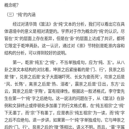
概念呢？
（三）“纯”的内涵
经过对清华简《筮法》含“纯”文本的分析，我们可以看出它在具
体语境中的意义是相对清楚的。学界对于作为概念的“纯”的认识，尽
管在“爻”的层面上存在差异，但是在“卦”的层面上达成了共识，都将
它限定于乾坤两卦。这一认识，通过对《祟》节特别是乾祟内容和
结构的分析，可以得到较好的说明。
第一，乾祟“纯五”之“纯”，不当单独成句，应为“纯、五”。从八
卦之祟文本结构的对比看，坤祟之后紧接着的是“门、行”，艮祟之后
是“殔”，兑祟之后是“女子大面端吓死、长女为妾而死”，坎祟之后是
“风、长殇”，离祟之后是“热、溺者”，震祟之后是“日出，东方”云
云，巽祟之后是“字殇”，富有规律性。根据这一叙述格式，李守奎先
生在第一个“纯”字之后绝句。这一说法的问题在于，从《筮法》在卦
例和文辞终止或停顿处多加墨丁的行文格式看，在“纯五祖宗”之“纯”
下无墨丁，而“宗”下有墨丁，应是表示“纯五祖宗”为一读，而“纯”字
之后不应绝句。退一步讲，如果第一个“纯”字单独成句，它与坤祟之
后的“门、行”、艮祟之后的“殔”等相比，语义不明。而且，“莫”字属