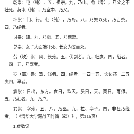
乾祟：屯（纯）、五，祖宗。九，乃山。肴（淆），乃父之不
壮死。莫屯（纯），乃室中，乃父。
坤祟：门、行。屯（纯），乃母。八，乃奴以死，乃西祭。
四，乃缢者。
艮祟：殔。九，乃豦。五，乃楒魃。
兑祟：女子大面端吓死、长女为妾而死。
劳（坎）祟：风、长殇。五，伏剑者。九，牡豦。四，缢者。
一四一五，乃辜者。
罗（离）祟：热、溺者。四，缢者。一四一五，长女殇。二五
夹四，辜者。
震祟：日出，东方。食日，监天。昃日，天。莫日，雨师。
五，乃狂者。九，乃户。
巽祟：字殇。五、八，乃巫。九，柆、孪子。四，非狂乃缢
者。（《清华大学藏战国竹简（肆）》，第115页）
1.虚数说