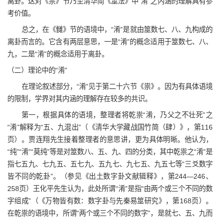
离卦。这对《祟》节乃至清华简《筮法》中“淆”之内涵的理解具有参
考价值。
总之，在《雠》节的语境中，“淆”是就由筮数七、八、九构成的
离卦而言的。它含有两层意思，一是“淆”的概念适用于筮数七、八、
九，二是“淆”的概念适用于离卦。
（二）理论中的“淆”
在理论叙述部分，“淆”见于第二十六节《祟》。因为有具体语境
的限制，学界对其内涵的理解存在较多的共识。
第一，根据具体的语境，整理者将乾祟“淆，乃父之不壮死”之
“淆”解释为“五、九混出”（《清华大学藏战国竹简（肆）》，第116
页）。贾连翔先生接着整理者的意思讲，更为具体明晰。他认为，
“纯”“淆”“莫纯”等是对筮数八、五、九、四的分类，其中乾祟之“淆”是
指七五九、七九五、五七九、五九七、九七五、九五七等“三爻数字
皆不同的乾卦”。（参见《出土数字卦文献辑释》，第244—246、
258页）王化平先生认为，此处所谓“淆”是指“由两个或三个不同的数
字组成”（《万物皆有数：数字卦与先秦易筮研究》，第168页）。
在乾祟的语境中，所谓“两个或三个不同的数字”，是就七、五、九而