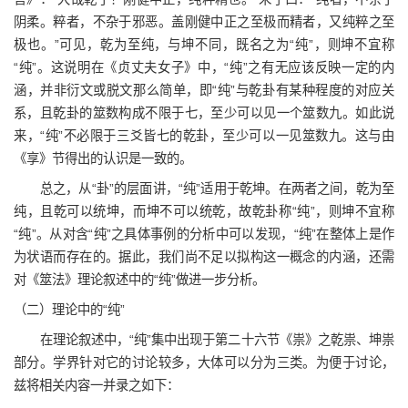
阴柔。粹者，不杂于邪恶。盖刚健中正之至极而精者，又纯粹之至
极也。”可见，乾为至纯，与坤不同，既名之为“纯”，则坤不宜称
“纯”。这说明在《贞丈夫女子》中，“纯”之有无应该反映一定的内
涵，并非衍文或脱文那么简单，即“纯”与乾卦有某种程度的对应关
系，且乾卦的筮数构成不限于七，至少可以见一个筮数九。如此说
来，“纯”不必限于三爻皆七的乾卦，至少可以一见筮数九。这与由
《享》节得出的认识是一致的。
总之，从“卦”的层面讲，“纯”适用于乾坤。在两者之间，乾为至
纯，且乾可以统坤，而坤不可以统乾，故乾卦称“纯”，则坤不宜称
“纯”。从对含“纯”之具体事例的分析中可以发现，“纯”在整体上是作
为状语而存在的。据此，我们尚不足以拟构这一概念的内涵，还需
对《筮法》理论叙述中的“纯”做进一步分析。
（二）理论中的“纯”
在理论叙述中，“纯”集中出现于第二十六节《祟》之乾祟、坤祟
部分。学界针对它的讨论较多，大体可以分为三类。为便于讨论，
兹将相关内容一并录之如下：