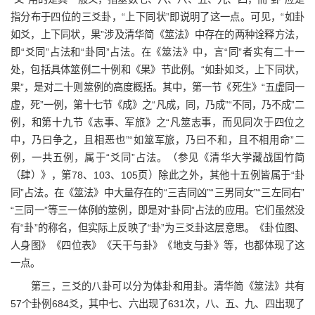
指分布于四位的三爻卦，“上下同状”即说明了这一点。可见，“如卦
如爻，上下同状，果”涉及清华简《筮法》中存在的两种诠释方法，
即“爻同”占法和“卦同”占法。在《筮法》中，言“同”者实有二十一
处，包括具体筮例二十例和《果》节此例。“如卦如爻，上下同状，
果”，是对二十则筮例的高度概括。其中，第一节《死生》“五虚同一
虚，死”一例，第十七节《成》之“凡成，同，乃成”“不同，乃不成”二
例，和第十九节《志事、军旅》之“凡筮志事，而见同次于四位之
中，乃曰争之，且相恶也”“如筮军旅，乃曰不和，且不相用命”二
例，一共五例，属于“爻同”占法。（参见《清华大学藏战国竹简
（肆）》，第78、103、105页）除此之外，其他十五例皆属于“卦
同”占法。在《筮法》中大量存在的“三吉同凶”“三男同女”“三左同右”
“三同一”等三一体例的筮例，即是对“卦同”占法的应用。它们虽然没
有“卦”的称名，但实际上反映了“卦”为三爻卦这层意思。《卦位图、
人身图》《四位表》《天干与卦》《地支与卦》等，也都体现了这
一点。
第三，三爻的八卦可以分为体卦和用卦。清华简《筮法》共有
57个卦例684爻，其中七、六出现了631次，八、五、九、四出现了