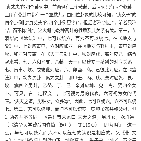
“贞丈夫”的四个卦例中，前两例有三个乾卦，后两例只有两个乾卦，
且所有乾卦中都有一个筮数九。由四位卦象的比较可知，“贞女子”的
四个卦例比“贞丈夫”的四个卦例更“纯”，但后者称“纯吉”，前者只称
“吉”而不称“纯”。这大概与乾坤两卦的性质及其关系有关。第一，在
清华简《筮法》中，七可以统六，而六不可以统七。在《地支与
爻》中，七对应寅申，六对应卯酉。在《地支与卦》中，寅申对应
坎，卯酉对应离。在《天干与卦》中，坎对应戊，离对应己。结合
起来看，七、六和地支、八卦、天干可以建立一系列的对应关系，
七、寅申、坎、戊彼此对应，六、卯酉、离、己彼此对应。在《筮
法》中，坎为男卦，离为女卦，则甲壬、丙、戊、庚对应乾、艮、
坎、震四个男卦，乙癸、丁、己、辛对应坤、兑、离、巽四个女
卦。可见，在一定程度上，七可视为男的代表，六可视为女的代
表。“夫天之道，男胜女，众胜寡”。因此，七可以统六，六不可以统
七。第二，乾可以统坤，而坤不可以统乾。乾坤虽然并称父母，但
是两者并不等同。《祟》节末尾曰“夫天之道，男胜女，众胜寡”
（《清华大学藏战国竹简（肆）》，第115页），即为明证。这一
点，与七可以统六而六不可以统七的认识是相应的。又《乾·文
言》：“大哉乾乎！刚健中正，纯粹精也。”朱子曰：“纯者，不杂于