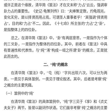
或许正是这个缘故，清华简《筮法》才在文末称“力占”云云，强调审
卦力占的重要性。《史记·龟策列传》曰：“夫捧策定数，灼龟观兆，
变化无穷，是以择贤而用占焉，可谓圣人重事者乎！”其强调“择贤用
占”，目的和“力占”不二。因此，《十七命》所主张的“力占”之“卦”，
是指整体上的四位卦。
总之，在清华简《筮法》中，“卦”有两层意思，一是指作为个体
的三爻卦，一是指作为整体的四位卦。其中，前者在《筮法》中具
有普遍性和代表性。与“纯”“淆”构成一组之所谓“卦”的概念，正是就
此而言的。
二、“纯”的概念
在清华简《筮法》中，“屯（纯）”字共出现六次，可以分为两
类，一类见于具体筮例，一类见于理论叙述。其中，后者是考察“纯”
之概念的主要凭藉。
（一）筮例中的“纯”
在清华简《筮法》的具体筮例中，“纯”字三见于《享》和《贞丈
夫女子》两节，皆是以副词作状语。它们虽非考察“纯”之概念的主要