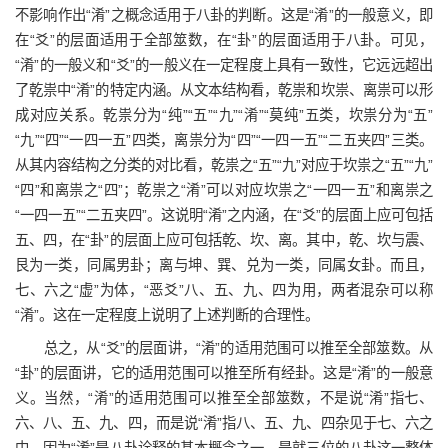
不影响作出“淆”之概念适用于八卦的判断。这是“淆”的一般意义，即
在“爻”的层面适用于全部筮数，在“卦”的层面适用于八卦。可见，
“淆”的一般义和“爻”的一般义在一定程度上具有一致性，它远远超出
了乾祟中“淆”的特定内涵。从文本结构看，乾祟和坎祟、离祟可以形
成对应关系。乾祟分为“纯”“五”“九”“淆”“莫纯”五类，坎祟分为“五”
“九”“四”“一四一五”四类，离祟分为“四”“一四一五”“二五夹四”三类。
从其内容结构之分类的对比看，乾祟之“五”“九”对应于坎祟之“五”“九”
“四”和离祟之“四”；乾祟之“淆”可以对应坎祟之“一四一五”和离祟之
“一四一五”“二五夹四”。这说明“淆”之内涵，在“爻”的层面上应可包括
五、四，在“卦”的层面上应可包括乾、坎、离。其中，乾、坎与震、
艮为一类，同属男卦；离与坤、巽、兑为一类，同属女卦。而且，
七、六之“虚”为体，“恶爻”八、五、九、四为用，两者混杂可以称
“淆”。这在一定程度上说明了上述判断的合理性。
总之，从“爻”的层面讲，“淆”的适用范围可以推至全部筮数。从
“卦”的层面讲，它的适用范围可以推至所有经卦。这是“淆”的一般意
义。当然，“淆”的适用范围可以推至全部筮数，不是说“淆”指七、
六、八、五、九、四，而是说“淆”指八、五、九、四杂见于七、六之