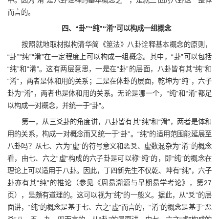
中。因为“淆”是八卦诠释的基本概念之一，是就三位的八卦这一整体
而言的。
四、“卦”“纯”“淆”可以构成一组概念
按照就地取材拟构清华简《筮法》八卦诠释基本概念的原则，
“卦”“纯”“淆”在一定程度上可以构成一组概念。其中，“卦”可以包括
“纯”和“淆”。这有两层意思，一是在“卦”的层面，八卦皆有其“纯”和
“淆”，两者是体和用的关系；二是在体卦的层面，乾坤为“纯”，六子
卦为“淆”，两者也是体和用的关系。无论是哪一个，“纯”和“淆”都足
以构成一对概念，并统一于“卦”。
第一，从三爻卦的角度讲，八卦皆有其“纯”和“淆”，两者是体和
用的关系，构成一对概念而又统一于“卦”。“纯”的适用范围能延展至
八卦吗？从七、六为“虚”的符号意义和恶爻、虚数混杂为“淆”的概念
看，由七、六之“虚”构成的六子卦是可以称“纯”的，即“纯”的概念在
理论上可以适用于八卦。因此，丁四新先生不仅乾、坤有“纯”，六子
卦亦有其“纯”的推论（参见《周易溯源与早期易学考论》，第27
页），是颇有道理的。这可以视为“纯”的一般义。据此，从“爻”的层
面讲，“纯”的概念是基于七、六之“虚”而言的，“淆”的概念是基于“恶