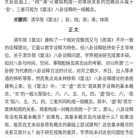
爻卦层面上，“纯”“淆”可被拟构成一对体用关系的范畴而从属于
“卦”，三者可视为《筮法》八卦诠释的一组概念。
关键词：
清华简《筮法》；卦；纯；崇；淆；体用
正 文
清华简《筮法》建构了一个相对完整而又与《周易》不尽一致
的诠释理论。它虽以数字诠释为特色，但八卦诠释始终处于主导地
位。关于清华简《筮法》八卦诠释问题，学界相关研究成果丰硕，
如对八卦与时间、空间、事物配纳及其吉凶的考察，对以所谓“三一
卦例”为代表的八卦诠释方法的讨论，对月之朝夕、术日、出入等术
语的辨析等等，然而焦点尚未转移到《筮法》八卦诠释理论的系统
建构上来。在《筮法》中，“爻”“虚”“恶爻”是其数字诠释的基本概
念，“爻”的一般义是指七、六、八、五、九、四，“虚”指七、六，“恶
爻”指八、五、九、四，三者共同构成一组概念。其中，“虚”和“恶爻”
是体和用的关系，两者构成一对概念而统一于“爻”。那么，八卦诠释
有没有其基本概念？如果有，其基本概念及内涵是什么？如果没
有，能否在文本自身原有概念的基础上尝试建构？这些基本概念的
关系又是什么？由于研究视角的差异，学界尚未对这些问题给予应