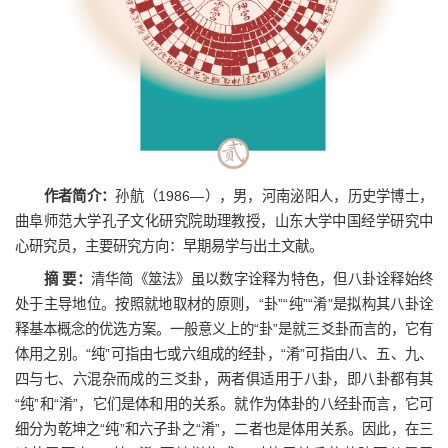
作者简介：
孙航（1986—），男，河南泌阳人，历史学博士，
曲阜师范大学孔子文化研究院助理教授，山东大学中国经学研究中
心研究员，主要研究方向：早期易学与出土文献。
摘 要：
清华简《筮法》虽以数字诠释为特色，但八卦诠释始终
处于主导地位。按照就地取材的原则，“卦”“纯”“淆”是拟构其八卦诠
释基本概念的优选方案。一般意义上的“卦”是就三爻卦而言的，它有
体用之别。“纯”可指由七或六组成的经卦，“淆”可指由八、五、九、
四与七、六混杂而成的三爻卦，两者俱适用于八卦，即八卦都有其
“纯”和“淆”，它们是体和用的关系。就作为体卦的八经卦而言，它可
细分为乾坤之“纯”和六子卦之“淆”，二者也是体用关系。因此，在三