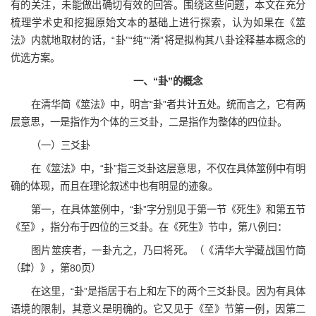
有的关注，未能做出确切有效的回答。围绕这些问题，本文在充分
梳理学术史和挖掘原始文本的基础上进行探索，认为如果在《筮
法》内就地取材的话，“卦”“纯”“淆”将是拟构其八卦诠释基本概念的
优选方案。
一、“卦”的概念
在清华简《筮法》中，明言“卦”者共计五处。统而言之，它有两
层意思，一是指作为个体的三爻卦，二是指作为整体的四位卦。
（一）三爻卦
在《筮法》中，“卦”指三爻卦这层意思，不仅在具体筮例中有明
确的体现，而且在理论叙述中也有明显的迹象。
第一，在具体筮例中，“卦”字分别见于第一节《死生》和第五节
《至》，指分布于四位的三爻卦。在《死生》节中，第八例曰：
图片筮疾者，一卦亢之，乃曰将死。（《清华大学藏战国竹简
（肆）》，第80页）
在这里，“卦”是指居于右上和左下的两个三爻卦艮。因为有具体
语境的限制，其意义是明确的。它又见于《至》节第一例，因第二