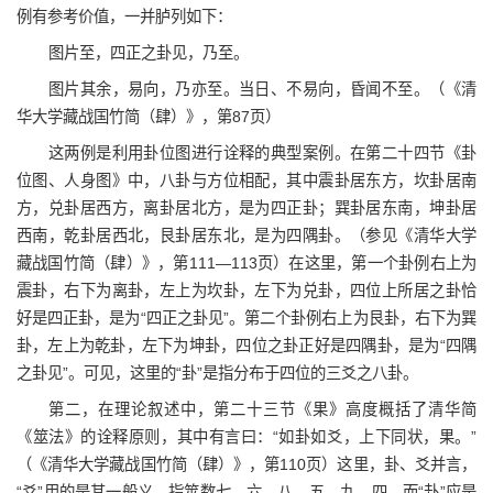
例有参考价值，一并胪列如下：
图片至，四正之卦见，乃至。
图片其余，易向，乃亦至。当日、不易向，昏闻不至。（《清
华大学藏战国竹简（肆）》，第87页）
这两例是利用卦位图进行诠释的典型案例。在第二十四节《卦
位图、人身图》中，八卦与方位相配，其中震卦居东方，坎卦居南
方，兑卦居西方，离卦居北方，是为四正卦；巽卦居东南，坤卦居
西南，乾卦居西北，艮卦居东北，是为四隅卦。（参见《清华大学
藏战国竹简（肆）》，第111—113页）在这里，第一个卦例右上为
震卦，右下为离卦，左上为坎卦，左下为兑卦，四位上所居之卦恰
好是四正卦，是为“四正之卦见”。第二个卦例右上为艮卦，右下为巽
卦，左上为乾卦，左下为坤卦，四位之卦正好是四隅卦，是为“四隅
之卦见”。可见，这里的“卦”是指分布于四位的三爻之八卦。
第二，在理论叙述中，第二十三节《果》高度概括了清华简
《筮法》的诠释原则，其中有言曰：“如卦如爻，上下同状，果。”
（《清华大学藏战国竹简（肆）》，第110页）这里，卦、爻并言，
“爻”用的是其一般义，指筮数七、六、八、五、九、四，而“卦”应是