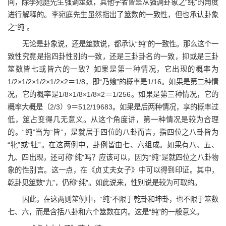
间，除李宛庭先生强调筮数，其他学者皆是从强调卦象之“纯”的角度
进行解释的。李宛庭先生虽然指出了筮数的一致性，但也承认卦象
之“纯”。
无论是卦象说，还是筮数说，都承认“纯”的一致性。那么这个一
致性究竟是指四卦性别的一致，还是三卦卦名的一致，抑或是三卦
筮数皆七或皆六的一致？如果是第一种情况，它出现的概率为
1/2×1/2×1/2×1/2×2＝1/8，即“乃飨”的概率是1/16。如果是第二种情
况，它的概率是1/8×1/8×1/8×2＝1/256。如果是第三种情况，它的
概率大概是（2/3）9＝512/19683。如果是后两种情况，享的概率过
低，筮占变得几无意义。从这个角度讲，第一种情况是较为合理
的。“纯”当为“皆”，是就居于四位的八卦而言，指四位之八卦皆为
“牝”或“牡”。在这两例中，卦例皆由七、六组成。如果有八、五、
九、四出现，还可称“纯”吗？应该可以，因为“纯”是就四位之八卦物
象的性别言。这一点，在《贞丈夫女子》中可以得到印证。其中，
乾卦见筮数“九”，仍称“纯”。如此说来，性别说是较为可取的。
因此，在这两则筮例中，“纯”不限于乾卦和坤卦，也不限于筮数
七、六，而是含括八卦和六个筮数在内。这是“纯”的一般意义。