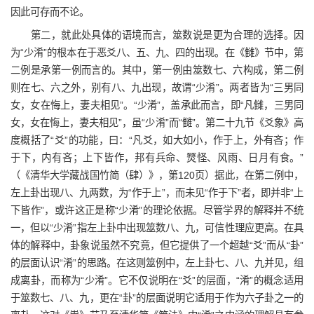
因此可存而不论。
第二，就此处具体的语境而言，筮数说是更为合理的选择。因
为“少淆”的根本在于恶爻八、五、九、四的出现。在《雠》节中，第
二例是承第一例而言的。其中，第一例由筮数七、六构成，第二例
则在七、六之外，别有八、九出现，故谓“少淆”。两者皆为“三男同
女，女在悔上，妻夫相见”。“少淆”，盖承此而言，即“凡雠，三男同
女，女在悔上，妻夫相见”，虽“少淆”而“雠”。第二十九节《爻象》高
度概括了“爻”的功能，曰：“凡爻，如大如小，作于上，外有吝；作
于下，内有吝；上下皆作，邦有兵命、燹怪、风雨、日月有食。”
（《清华大学藏战国竹简（肆）》，第120页）据此，在第二例中，
左上卦出现八、九两数，为“作于上”，而未见“作于下”者，即并非“上
下皆作”，或许这正是称“少淆”的理论依据。尽管学界的解释并不统
一，但以“少淆”指左上卦中出现筮数八、九，可信性理应更高。在具
体的解释中，卦象说虽然不究竟，但它提供了一个超越“爻”而从“卦”
的层面认识“淆”的思路。在这则筮例中，左上卦七、八、九并见，组
成离卦，而称为“少淆”。它不仅说明在“爻”的层面，“淆”的概念适用
于筮数七、八、九，更在“卦”的层面说明它适用于作为六子卦之一的