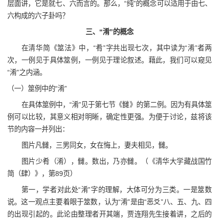
层面讲，它是就七、六而言的。那么，“纯”的概念可以适用于由七、
六构成的六子卦吗？
三、“淆”的概念
在清华简《筮法》中，“肴”字共出现七次，其中读为“淆”者两
次，一例见于具体筮例，一例见于理论叙述。藉此，我们可以窥见
“淆”之内涵。
（一）筮例中的“淆”
在具体筮例中，“淆”见于第七节《雠》的第二例。因为有具体筮
例可以比较，其意义相对明晰，确定性更强。为便于讨论，兹将该
节的内容一并列出：
图片凡雠，三男同女，女在悔上，妻夫相见，雠。
图片少肴（淆），雠。数出，乃亦雠。（《清华大学藏战国竹
简（肆）》，第89页）
第一，学者对此处“淆”字的理解，大体可分为三类。一是筮数
说。这一观点主要着眼于筮数，认为“淆”是由“恶爻”八、五、九、四
的出现引起的。此论由整理者开其端，贾连翔先生接着讲，之后的