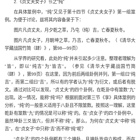
2.《贞丈夫女子》节之“纯”
在具体筮例中，“纯”又见于第十四节《贞丈夫女子》第一组筮
例。为便于讨论，兹将其内容备录于下：
图片凡贞丈夫，月夕乾之萃，乃屯（纯）吉，亡春夏秋冬。
图片凡贞女子，月朝坤之萃，乃吉，亡春夏秋冬。（《清华大
学藏战国竹简（肆）》，第98—99页）
从学界的研究看，此处的“纯”并未引起多少注意。整理者理解为
“皆”，即以“纯吉”为“皆吉”。（参见《清华大学藏战国竹简
（肆）》，第99页）在这里，因为前后两组卦例并列，第一组曰“纯
吉”，而第二组曰“吉”，所以有的学者认为“纯”为衍文，或后者有脱
文。通过对比可以发现，“贞丈夫”的四个卦例，在乾卦中有筮数“九”
出现。这一情况，能称“纯”吗？根据前面对第三节《享》具体筮例的
分析，“纯”的一般意义适用于八卦且不限筮数。按照这一理解，这里
乾卦有筮数“九”的情况是可以称“纯”的。在“贞女子”的四个卦例中，
虽然坤卦三爻皆六，但并不称“纯”。那么，为何在“贞丈夫”中称“纯
吉”，在“贞女子”中只称“吉”而不称“纯”呢？
“贞女子”的四个卦例都有三个坤卦，且坤卦皆由六构成，而在