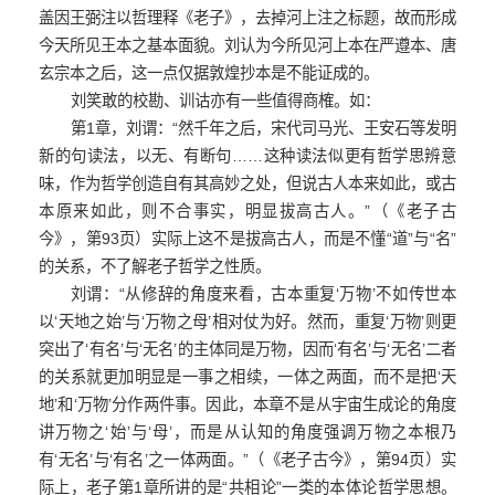
盖因王弼注以哲理释《老子》，去掉河上注之标题，故而形成
今天所见王本之基本面貌。刘认为今所见河上本在严遵本、唐
玄宗本之后，这一点仅据敦煌抄本是不能证成的。
刘笑敢的校勘、训诂亦有一些值得商榷。如：
第1章，刘谓：“然千年之后，宋代司马光、王安石等发明
新的句读法，以无、有断句……这种读法似更有哲学思辨意
味，作为哲学创造自有其高妙之处，但说古人本来如此，或古
本原来如此，则不合事实，明显拔高古人。”（《老子古
今》，第93页）实际上这不是拔高古人，而是不懂“道”与“名”
的关系，不了解老子哲学之性质。
刘谓：“从修辞的角度来看，古本重复‘万物’不如传世本
以‘天地之始’与‘万物之母’相对仗为好。然而，重复‘万物’则更
突出了‘有名’与‘无名’的主体同是万物，因而‘有名’与‘无名’二者
的关系就更加明显是一事之相续，一体之两面，而不是把‘天
地’和‘万物’分作两件事。因此，本章不是从宇宙生成论的角度
讲万物之‘始’与‘母’，而是从认知的角度强调万物之本根乃
有‘无名’与‘有名’之一体两面。”（《老子古今》，第94页）实
际上，老子第1章所讲的是“共相论”一类的本体论哲学思想。