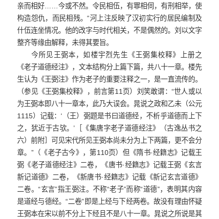
亲而相好……今或不然。令民相伍，有罪相伺，有刑相举，使
构造怨仇，而民相残。“河上注反映了汉初实行的居民编制及
什伍连坐情况。他的改字与时代相关，不是偶然的。刘以文字
整齐等缘由解释，未得其要旨。
今所见王弼本，如楼宇烈先生《王弼集校释》上册之
《老子道德经注》，文本结构分上篇下篇，共八十一章。楼先
生认为《王弼注》作为老子的重要注释之一，是一直流传的。
（参见《王弼集校释》，前言第11页）刘笑敢谓：“世人或以
为王弼本即八十一章本，此乃大误会。晁说之政和乙未（公元
1115）记载：‘（王）弼题是书曰道德经，不析乎道德而上下
之，犹近于古欤。’［《集唐字老子道德经注》（古逸丛书之
六）前附］可见宋代所见王弼本尚未分为上下两篇，更不会分
章。”（《老子古今》，第110页）但《隋书·经籍志》记载王
弼《老子道德经注》二卷，《唐书·经籍志》记载王弼《玄言
新记道德》二卷，《新唐书·经籍志》记载《新记玄言道德》
二卷。“玄言”指王弼注。不称“老子”而称“道德”，表明其内容
是道经与德经。“二卷”即是上经与下经两卷。故没有理由怀疑
王弼本在宋以前不分上下经且不是八十一章。晁说之所说是其