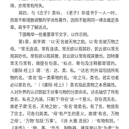
得，亦常常有所失。
其四，与
《庄子》
类似，《老子》非成书于一人一时，
而是不断增删调整的学派性著作，因而不能用同一律去裁定各
章。高亨不了解这点。
下面略举一些重要章节文字，以作示例。
第1章，高亨谓：“以‘无’名彼天地之始。以‘有’名彼万物之
母。”“常无连读。常有连读。常无欲以观其妙，犹云欲以常无
观其妙也。常有欲以观其徼，犹云欲以常有观其徼也。因特重
常无与常有，故提在句首。”标点、断句及注释都是错的。
《墨辩·经上》谓：“名：达、类、私。”“达名”的外延包括所有
物的名。“类名”指一类事物的名。“命之马，类也。若实也者
必以是名也。”（《墨辩·经上》）类名指此类物之本质属性。
人对外界的认识即起于对事与物的分类命名。达名抽空了所有
类名、私名之内涵，只剩下“存在”这一个意义。存在而无名，
故老子谓“无名，天地之始”。“有名”是类名。有了名，物就有
了宗主，可各归其类。“母”有产生的意义，故谓“有名，万物
之母”。“万物”包括“万事”。《诗·大雅·丞民》：“有物有则。”
《毛传》：“物，事。”作车、制陶器、建房屋以及“为君”“为