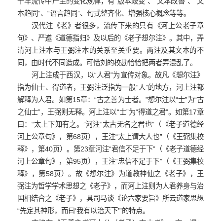
千年流传中产生的变化规律，有“版本歧变”、“文本改善”、“文
本趋同”、“语言趋同”、句式整齐化、增强核心概念等等。
汉代注《老》者很多，流传下来的只有《河上公老子章
句》、严遵《道德指归》及以后的《老子想尔注》。其中，弄
清河上注本与王弼注本的关系至关重要。两注及其文本的不
同，由时代不同造成。可惜刘的校勘恰恰把两者弄混乱了。
河上注成于西汉，以“人君”为宣传对象。故凡《想尔注》
指为仙士、得道者，王弼注泛指为一般“人”的地方，河上注都
解释为人君。如第15章：“古之善为士者。”想尔注以“士”为“古
之仙士”，王弼则无释。河上注以“士”为“得道之君”。如第17章
曰：“太上下知有之。”河注“太古无名之君也”（《老子道德经
河上公章句》，第68页），王注“太上谓大人也”（《王弼集校
释》，第40页）。第23章河注“君信不足于下”（《老子道德经
河上公章句》，第95页），王注“忠信不足于下”（《王弼集校
释》，第58页）。故《想尔注》为道教神仙之《老子》，王
弼注为哲学学术思想之《老子》，而河上注则为人君养身与治
国相结合之《老子》，具司马谈《论六家要旨》所云道家思想
“先定其神形，而曰‘我有以治天下’”的特点。