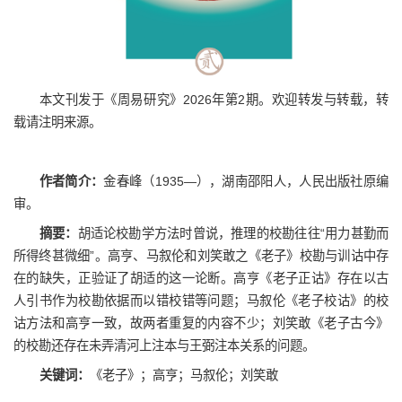
本文刊发于《周易研究》2026年第2期。欢迎转发与转载，转
载请注明来源。
作者简介：
金春峰（1935—），湖南邵阳人，人民出版社原编
审。
摘要：
胡适论校勘学方法时曾说，推理的校勘往往“用力甚勤而
所得终甚微细”。高亨、马叙伦和刘笑敢之《老子》校勘与训诂中存
在的缺失，正验证了胡适的这一论断。高亨《老子正诂》存在以古
人引书作为校勘依据而以错校错等问题；马叙伦《老子校诂》的校
诂方法和高亨一致，故两者重复的内容不少；刘笑敢《老子古今》
的校勘还存在未弄清河上注本与王弼注本关系的问题
。
关键词：
《老子》；高亨；马叙伦；刘笑敢