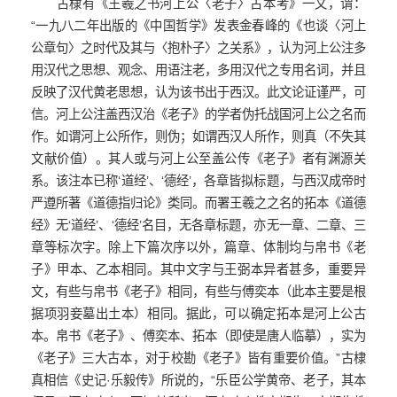
古棣有《王羲之书河上公〈老子〉古本考》一文，谓：
“一九八二年出版的《中国哲学》发表金春峰的《也谈〈河上
公章句〉之时代及其与〈抱朴子〉之关系》，认为河上公注多
用汉代之思想、观念、用语注老，多用汉代之专用名词，并且
反映了汉代黄老思想，认为该书出于西汉。此文论证谨严，可
信。河上公注盖西汉治《老子》的学者伪托战国河上公之名而
作。如谓河上公所作，则伪；如谓西汉人所作，则真（不失其
文献价值）。其人或与河上公至盖公传《老子》者有渊源关
系。该注本已称‘道经’、‘德经’，各章皆拟标题，与西汉成帝时
严遵所著《道德指归论》类同。而署王羲之之名的拓本《道德
经》无‘道经’、‘德经’名目，无各章标题，亦无一章、二章、三
章等标次字。除上下篇次序以外，篇章、体制均与帛书《老
子》甲本、乙本相同。其中文字与王弼本异者甚多，重要异
文，有些与帛书《老子》相同，有些与傅奕本（此本主要是根
据项羽妾墓出土本）相同。据此，可以确定拓本是河上公古
本。帛书《老子》、傅奕本、拓本（即使是唐人临摹），实为
《老子》三大古本，对于校勘《老子》皆有重要价值。”古棣
真相信《史记·乐毅传》所说的，“乐臣公学黄帝、老子，其本