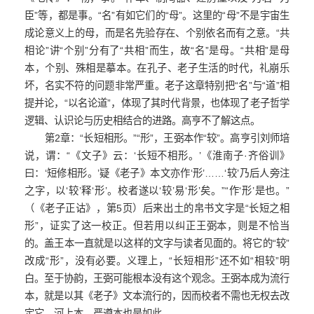
臣”等，都是事。“名”有如它们的“母”。这里的“母”不是宇宙生
成论意义上的母，而是名先验存在、个别依名而有之意。“共
相论”讲“个别”分有了“共相”而生，故“名”是母。“共相”是母
本，个别、殊相是摹本。在孔子、老子生活的时代，礼崩乐
坏，名实不符的问题非常严重。老子这章特别把“名”与“道”相
提并论，“以名论道”，体现了其时代背景，也体现了老子哲学
逻辑、认识论与历史相结合的进路。高亨不了解这点。
第2章：“长短相形。”“形”，王弼本作“较”。高亨引刘师培
说，谓：“《文子》云：‘长短不相形。’《淮南子·齐俗训》
曰：‘短修相形。’疑《老子》本文亦作‘形’……‘较’乃后人旁注
之字，以‘较’释‘形’。校者遂以‘较’易‘形’矣。”“作‘形’是也。”
（《老子正诂》，第5页）后来出土的帛书文字是“长短之相
形”，证实了这一校正。但若用以纠正王弼本，则是不恰当
的。盖王本一直就是以这样的文字与读者见面的。将它的“较”
改成“形”，没有必要。义理上，“长短相形”还不如“相较”明
白。至于协韵，王弼可能根本没有这个观念。王弼本成为流行
本，就是以其《老子》文本流行的，因而校者不需也无权去改
定它。河上本、严遵本也是如此。