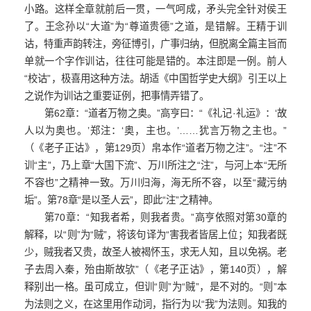
小路。这样全章就前后一贯，一气呵成，矛头完全针对侯王
了。王念孙以“大道”为“尊道贵德”之道，是错解。王精于训
诂，特重声韵转注，旁征博引，广事归纳，但脱离全篇主旨而
单就一个字作训诂，往往可能是错的。本注即是一例。前人
“校诂”，极喜用这种方法。胡适《中国哲学史大纲》引王以上
之说作为训诂之重要证例，把事情弄错了。
第62章：“道者万物之奥。”高亨曰：“《礼记·礼运》：‘故
人以为奥也。’郑注：‘奥，主也。’……犹言万物之主也。”
（《老子正诂》，第129页）帛本作“道者万物之注”。“注”不
训“主”，乃上章“大国下流”、万川所注之“注”，与河上本“无所
不容也”之精神一致。万川归海，海无所不容，以至“藏污纳
垢”。第78章“是以圣人云”，即此“注”之精神。
第70章：“知我者希，则我者贵。”高亨依照对第30章的
解释，以“则”为“贼”，将该句译为“害我者皆居上位；知我者既
少，贼我者又贵，故圣人被褐怀玉，求无人知，且以免祸。老
子去周入秦，殆由斯故欤”（《老子正诂》，第140页），解
释别出一格。虽可成立，但训“则”为“贼”，是不对的。“则”本
为法则之义，在这里用作动词，指行为以“我”为法则。知我的