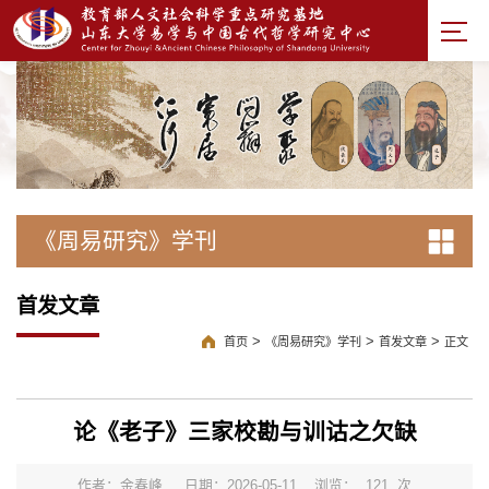
《周易研究》学刊
首发文章
>
>
>
首页
《周易研究》学刊
首发文章
正文
论《老子》三家校勘与训诂之欠缺
作者：金春峰
日期：2026-05-11
浏览：
121
次