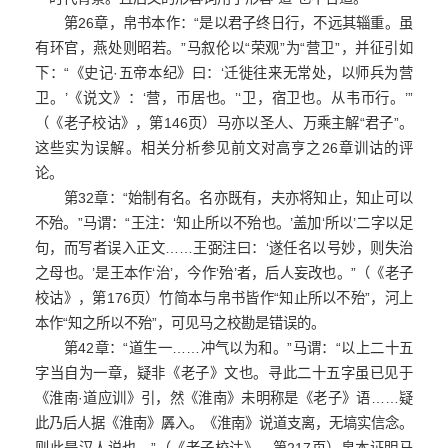
第26章，帛书本作：“是以君子终日行，不远其辎重。虽
有环官，燕处则昭若。”马叙伦以“荣观”为“营卫”，并征引如
下：“《史记·五帝本纪》曰：‘迁徙往来无常处，以师兵为营
卫。’《说文》：‘营，帀居也。’‘卫，宿卫也。从韦帀行。’”
（《老子校诂》，第146页）马亦以圣人、万乘主解“君子”。
这些实为误解。相关分析参见前文对高亨之26章训诂的评
论。
第32章：“始制有名。名亦既有，夫亦将知止，知止可以
不殆。”马谓：“王注：‘知止所以不殆也。’盖加‘所以’二字以足
句，而写者误入正文……王弼注曰：‘遂任名以号妙，则失治
之母也。’是王本作‘治’，今作‘殆’者，后人妄改也。”（《老子
校诂》，第176页）竹简本与帛书皆作“知止所以不殆”，河上
本作“知之所以不殆”，可见马之校勘是错误的。
第42章：“道生一……冲气以为和。”马谓：“以上二十五
字当自为一章，疑非《老子》文也。寻此二十五字虽已见于
《淮南·道应训》引，然《淮南》未明称是《老子》语……疑
此乃后人据《淮南》羼入。《淮南》说道支离，无塙实信念。