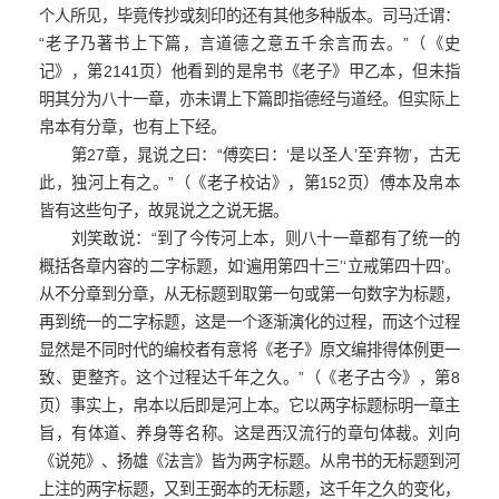
个人所见，毕竟传抄或刻印的还有其他多种版本。司马迁谓：
“老子乃著书上下篇，言道德之意五千余言而去。”（《史
记》，第2141页）他看到的是帛书《老子》甲乙本，但未指
明其分为八十一章，亦未谓上下篇即指德经与道经。但实际上
帛本有分章，也有上下经。
第27章，晁说之曰：“傅奕曰：‘是以圣人’至‘弃物’，古无
此，独河上有之。”（《老子校诂》，第152页）傅本及帛本
皆有这些句子，故晁说之之说无据。
刘笑敢说：“到了今传河上本，则八十一章都有了统一的
概括各章内容的二字标题，如‘遍用第四十三’‘立戒第四十四’。
从不分章到分章，从无标题到取第一句或第一句数字为标题，
再到统一的二字标题，这是一个逐渐演化的过程，而这个过程
显然是不同时代的编校者有意将《老子》原文编排得体例更一
致、更整齐。这个过程达千年之久。”（《老子古今》，第8
页）事实上，帛本以后即是河上本。它以两字标题标明一章主
旨，有体道、养身等名称。这是西汉流行的章句体裁。刘向
《说苑》
、扬雄《法言》皆为两字标题。从帛书的无标题到河
上注的两字标题，又到王弼本的无标题，这千年之久的变化，