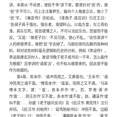
讲，本章从“不尚贤，使民不争”讲下来，都是针对“民”的，故
“民”字不可少。河上注注重养生，偏向个人角度立论，故少了
“民”字。《秦宓传》亦如此。《淮南子·道应训》引庄王曰：
“吾闻子具于强台。强台者，南望料山，以临方皇，左江而右
淮，其乐忘死。若吾德薄之人，不可以当此乐也，恐留而不能
反。”又说：“故老子曰：‘不见可欲，使心不乱。’”这也是讲个
人的修德养生，故把“民”字去掉了。马叙伦排列古籍的各种材
料，却对这些材料毫无逻辑和历史的分析。例如《李泌传》，
李泌是唐玄宗时人，故该书晚于老子成书近一千年，怎么能作
为根据？且李讲的“道家法”，也不知从哪里来的。因此是不能
作为依据的。
第4章，帛本作：“道冲而用之，又弗盈也。”王本作：“道
冲而用之或不盈。”傅奕本作：“道盅，而用之又不满。”马采
傅本文字，谓：“‘盅’，各本并作‘冲’。范、罗卷‘满’并
作‘盈’……则王亦作‘又不盈’。各本作‘或不盈’。赵、磻溪作‘或
似不盈’……孙盛《老子疑问反讯》及《后汉书·黄宪传》注引
并同。《后汉书·刘祐传》：‘延笃贻祐书曰：冲而不盈。’边韶
《老子铭》曰：‘冲而不盈。’……潘静观本‘盈’作‘穷’……‘满’字