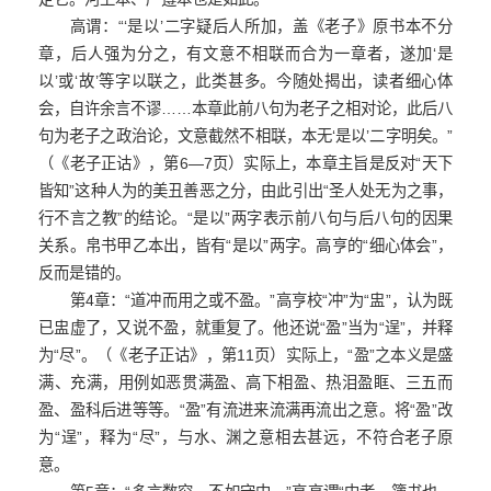
高谓：“‘是以’二字疑后人所加，盖《老子》原书本不分
章，后人强为分之，有文意不相联而合为一章者，遂加‘是
以’或‘故’等字以联之，此类甚多。今随处揭出，读者细心体
会，自许余言不谬……本章此前八句为老子之相对论，此后八
句为老子之政治论，文意截然不相联，本无‘是以’二字明矣。”
（《老子正诂》，第6—7页）实际上，本章主旨是反对“天下
皆知”这种人为的美丑善恶之分，由此引出“圣人处无为之事，
行不言之教”的结论。“是以”两字表示前八句与后八句的因果
关系。帛书甲乙本出，皆有“是以”两字。高亨的“细心体会”，
反而是错的。
第4章：“道冲而用之或不盈。”高亨校“冲”为“盅”，认为既
已盅虚了，又说不盈，就重复了。他还说“盈”当为“逞”，并释
为“尽”。（《老子正诂》，第11页）实际上，“盈”之本义是盛
满、充满，用例如恶贯满盈、高下相盈、热泪盈眶、三五而
盈、盈科后进等等。“盈”有流进来流满再流出之意。将“盈”改
为“逞”，释为“尽”，与水、渊之意相去甚远，不符合老子原
意。