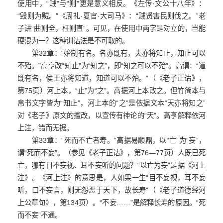
使用中，“贼”与“则”更是意义相反。《左传·文公十八年》：
“毁则为贼。”《周礼·夏官·大司马》：“贼贤害民则伐之。”老
子讲“曲则全，枉则直”。可见，在使用中两字是对立的，岂能
硬混为一？这种训诂法是不可取的。
第32章：“始制有名。名亦既有，夫亦将知止，知止可以
不殆。”高亨改“知止”为“知之”，即“知之可以不殆”。高谓：“道
既有名，侯王亦将知道，知道可以不殆。”（《老子正诂》，
第75页）河上本，“止”为“之”。高据河上本改之。但竹简本与
帛书文字皆为“知止”，河上本的“之”是依据文本“天亦将知之”
对《老子》原文的擅改，以宣传有神论的“天”。高亨解释依河
上注，错而无据。
第33章：“死而不亡者寿。”高据易顺鼎，以“亡”为“妄”，
谓“死而不妄”。（参见《老子正诂》，第76—77页）人既已死
亡，哪有目不妄视、耳不妄听的问题？“以亡为妄”是据《河上
注》。《河上注》的意思是，人如果一生“目不妄视，耳不妄
听，口不妄言，则无怨恶于天下，故长寿”（《老子道德经河
上公章句》，第134页）。“不妄……”是解释长寿的原因。“死
而不妄”不通。