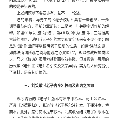
则此是汉人说也。”（《老子校诂》，第217页）帛本证明马
的校勘是错误的。
上述问题以下各章亦有，兹不一一论述。
总的来看，马先生的《老子校诂》具有一些创见：一是
调整章节内容，重新分章断句；二是对一些关键字词作新的解
释，如第50章以“施”为“迤”、第4章以“冲”为“盅”等；三是搜集
古籍的资料，说明《老子》的章句和文字历来有不少不同；四
是对“道”作出解释以说明老子思想的性质，如谓“涤除玄览，
如佛法所谓所观之境与能观之心双遣也”，即以佛教思想类比
之。马之《校诂》虽用力甚勤而收效甚微，但其搜集与展示的
历代读《老》注《老》者引文及文字异同，实为后人研究提供
了资料，是有其价值的。
三、刘笑敢《老子古今》校勘及训诂之欠缺
现今流行的《老子》版本有帛书甲乙本、河上公注本、
严遵《道德指归》、张道陵《老子想尔注》本、王弼注本、傅
奕本。此外，楚竹简本是节抄本。刘笑敢总结《老子》版本在