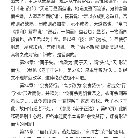
治天下，中足以安家国，近足以守其身者，其惟谦德乎。”其
引《谦·彖传》“天道亏盈而益谦，地道变盈而流谦，鬼神害盈
而福谦，人道恶盈而好谦”，接着说：“是以衣成则必缺衽，宫
成则必缺隅，屋成则必加措，示不成者，天道然也。”帛书
《缪和》解释说：“谦者，一物而四益者也；盈者，一物而四
损者也。故圣君以为丰茬。是以盛（按：盛当为戒。）盈使祭
服忽，屋成加藉，宫成刊隅。”老子“蔽不新成”即此类思想。
高将之改为“蔽而新成”，是错误的。
第23章：“同于失。”高改为“同于天”，谓“失”与“天”形近
而伪。（参见《老子正诂》，第57页）帛本等皆为“失”。对经
文不理解就改字，这种校勘法极不可取。
第24章：“余食赘行。”高亨改为“余食赘衣”，谓古文“行”
与“衣”形近而伪，并释为：“食有余则饥者恶之，衣有余则寒
者恶之……此今谚所谓‘一家饱暖千家怨’者也。老子不取乎
此，故曰‘有道者不处’。”（参见《老子正诂》，第59页）此解
释确是别出心裁，但各本连同帛本皆是“余食赘行”，哪有形近
而伪的问题！
第26章：“虽有荣观，燕处超然。”高谓古“荣”“营”通用。