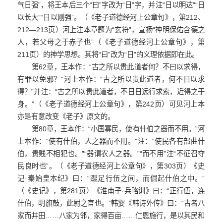
气日强”，将王本后三个“曰”字改为“日”字，并注“日以明达”“日
以长大”“日以刚强”。（《老子道德经河上公章句》，第212、
212—213页）河上注本章题为“玄符”，宣扬“神明保佑含德之
人，若父母之于赤子也”（《老子道德经河上公章句》，第
211页）的神学思想。其将“曰”改为“日”的义理依据即在此。
第62章，王本作：“古之所以贵此道者何？不曰以求得，
有罪以免邪？”河上本作：“古之所以贵此道者，何不日以求
得？”并注：“古之所以贵此道者，不日日远行求索，近得之于
身。”（《老子道德经河上公章句》，第242页）可见河上本
亦是有意改变《老子》原文的。
第80章，王本作：“小国寡民，使有什伯之器而不用。”河
上本作：“使有什伯，人之器而不用。”注：“使民各有部曲什
伯，贵贱不相犯也。”“器谓农人之器。”“而不用”注“不征召夺
民良时也”。（《老子道德经河上公章句》，第303页）《史
记·秦始皇本纪》曰：“蹑足行伍之间，而倔起什伯之中。”
（《史记》，第281页）《淮南子·兵略训》曰：“正行伍，连
什伯，明旗鼓，此尉之官也。”韩婴《韩诗外传》曰：“古者八
家而井田……八家为邻，家得百亩……仁恩施行，是以其民和