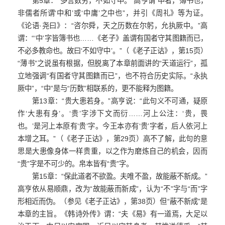
第5章：“多言数穷，不如守中。”高亨谓“中者，簿书也，
非儒者所谓‘中和’或‘中庸’之中也”，并引
《周礼》
等为证。
《论语·尧曰》：“咨尔舜，天之历数在尔躬，允执厥中。”高
谓：“‘中’字皆簿书也……《老子》盖谓有国者守其图籍而已，
不必多教命也。故曰‘不如守中’。”（《老子正诂》，第15页）
“薄书”之说虽有根据，但脱离了本章前面讲的“天道运行”，孤
立地强调“有国者守其图籍而已”，也不符合历史实际。“永执
厥中”，“中”是与“历数”相联系的，更不能释为图籍。
第13章：“贵大患若身。”高亨说：“此句义不可通，疑原
作‘大患有身’。‘贵’字涉下文而衍……河上公注：‘贵，畏
也。’是河上本原有‘贵’字。今王本亦有‘贵’字者，后人依河上
本增之耳。”（《老子正诂》，第29页）高不了解，此句的意
思是大患像身体一样贵重，以之作为磨炼自己的机会，因而
“贵”字是不可少的。帛本皆有“贵”字。
第15章：“保此道者不欲盈。夫唯不盈，故能蔽不新成。”
高亨依从易顺鼎，改为“故能蔽而新成”，认为“不”字与“而”字
形相近而伪。（参见《老子正诂》，第38页）但“蔽不新成”是
本章的主旨。
《韩诗外传》
谓：“夫《易》有一道焉，大足以