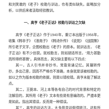
和刘笑敢的《老子》校勘与训诂，也有类似缺失。兹略加分
析，以供后来者汲取经验教训。
一、高亨《老子正诂》校勘与训诂之欠缺
高亨《老子正诂》作于1940年，重订本出版于1956年，
收集《韩非子》
《淮南子》
《韩诗外传》《说苑》《战国策》
所引老子文字，企图校勘出《老子》的原本。就训诂言，《老
子正诂》有不少创获。就校勘言，则如胡适所言，“用力甚勤
而所得终甚微”。具体而言，其欠缺主要有以下四点：
其一，古人引书并非抄书，常靠背诵记忆。其辗转传
抄，多出己意，因而不严格也不准确，本身就是该被校勘的。
如以之作为版本校勘的依据，则是以错校错。高亨未能了解这
点。
其二，王弼本、河上本等各有自己的时代背景和特定的
注解目的，其所用《老子》文本有些是有意编改的。严遵本更
是如此。指出其错误，反而是一种错误。
其三，高亨的训诂方法，大多用音训假借转注。这有所