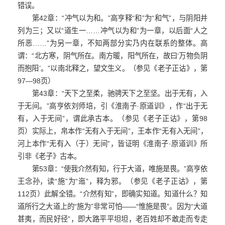
错误。
第42章：“冲气以为和。”高亨释“和”为“和气”，与阴阳并
列为三；又以“道生一……冲气以为和”为一章，以后面“人之
所恶……”为另一章，不知两部分实乃内在联系的整体。高
谓：“北方寒，阴气所在。南方暖，阳气所在，故曰‘万物负阴
而抱阳’。”以南北释之，望文生义。（参见《老子正诂》，第
97—98页）
第43章：“天下之至柔，驰骋天下之至坚。出于无有，入
于无间。”高亨依刘师培，引《淮南子·原道训》，作“出于无
有，入于无间”，谓此承古本。（参见《老子正诂》，第98
页）实际上，帛本作“无有入于无间”，王本作“无有入无间”，
河上本作“无有入（于）无间”，皆证明《淮南子·原道训》所
引非《老子》古本。
第53章：“使我介然有知，行于大道，唯施是畏。”高亨依
王念孙，读“施”为“迤”，释为邪。（参见《老子正诂》，第
112页）此解全错。“介然有知”，即确实知道。知道什么？知
道所行之大道上的“施为”非常可怕——“惟施是畏”。因为“大道
甚夷，而民好径”，即大路平平坦坦，老百姓却不敢走而专走