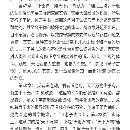
第47章：“不出户，知天下。”刘认为：“理论上说，一般
的认识活动需要实际调查或实验，需要大量经验的积累，所以
要行千里路，读万卷书。然而这些对于认识形而上之道是毫无
帮助的，甚至会干扰和破坏直觉的体认，所以最好足不出户，
目不窥牖，潜心修养，以致虚守静的方式体认道的存在和道之
真谛。其实，这种直觉体会也是离不开人生经验和丰富阅历
的……老子关心的重心不仅是作为客观认识对象的道，而更是
对人类社会现实有修正意义的实践性的道。因此，主观的体
认、践履、亲证就更为重要，也更为有效。”（参见《老子古
今》，第366页）其实，第47章是讲体知，而非对“道”的直觉
的静修。
第40章：“反者道之动，弱者道之用。天下万物生于有，
有生于于无。”刘笑敢说：“这里的‘有’和‘无’都是介词宾语，都
是名词，是关于宇宙起源的概念化、哲学化思考的结晶……意
味着哲学家的眼界超出了具体存在的万物，创造了更为抽象、
更为普遍的哲学概念。”（《老子古今》，第423页）实际
上，这章讲的是“天下万物”，不是“天地万物”。“天下万物”通
常是讲制陶、造车、建房、养生、为臣及治天下之事；“天地