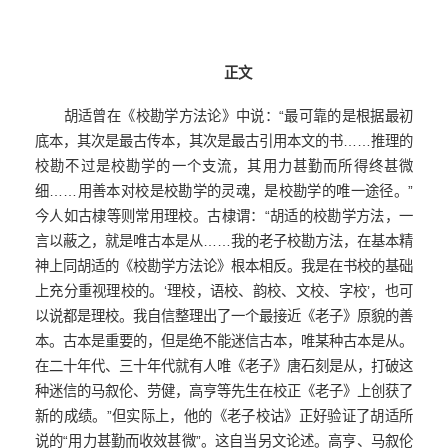
正文
胡适曾在《校勘学方法论》中说：“最可靠的是根据最初
底本，其次是最古传本，其次是最古引用本文的书……推理的
校勘不过是校勘学的一个支流，其用力甚勤而所得终甚微
细……用善本对校是校勘学的灵魂，是校勘学的唯一途径。”
今人如古棣等则常用理校。古棣谓：“胡适的校勘学方法，一
言以蔽之，就是唯古本是从……我的老子校勘方法，在基本精
神上同胡适的《校勘学方法论》根本相反。我是在书校的基础
上充分重视理校的。‘理校，语校、韵校、文校、字校’，也可
以说都是理校。我自信整理出了一个最接近《老子》原貌的善
本。古本是重要的，但是绝不能迷信古本，唯某种古本是从。
在二十年代、三十年代就有人唯《老子》唐石刻是从，打破这
种迷信的马叙伦、劳健，高亨等先生在校正《老子》上创获了
新的成绩。”但实际上，他的《老子校诂》正好验证了胡适所
说的“用力甚勤而收效甚微”。这自当另文论述。高亨、马叙伦