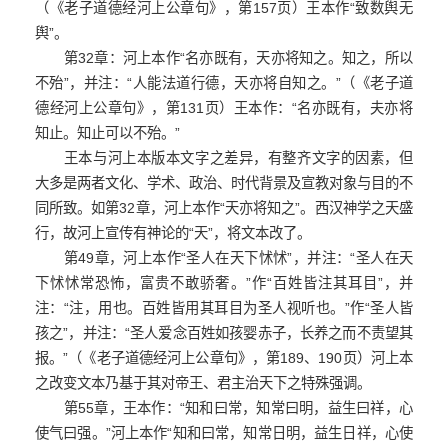
（《老子道德经河上公章句》，第157页）王本作“致数舆无
舆”。
第32章：河上本作“名亦既有，天亦将知之。知之，所以
不殆”，并注：“人能法道行德，天亦将自知之。”（《老子道
德经河上公章句》，第131页）王本作：“名亦既有，夫亦将
知止。知止可以不殆。”
王本与河上本版本文字之差异，有整齐文字的因素，但
大多是两者文化、学术、政治、时代背景及宣教对象与目的不
同所致。如第32章，河上本作“天亦将知之”。西汉神学之天盛
行，故河上宣传有神论的“天”，将文本改了。
第49章，河上本作“圣人在天下怵怵”，并注：“圣人在天
下怵怵常恐怖，富贵不敢骄奢。”作“百姓皆注其耳目”，并
注：“注，用也。百姓皆用其耳目为圣人视听也。”作“圣人皆
孩之”，并注：“圣人爱念百姓如孩婴赤子，长养之而不责望其
报。”（《老子道德经河上公章句》，第189、190页）河上本
之改变文本乃基于其对帝王、君主治天下之特殊强调。
第55章，王本作：“知和曰常，知常曰明，益生曰祥，心
使气曰强。”河上本作“知和曰常，知常日明，益生日祥，心使