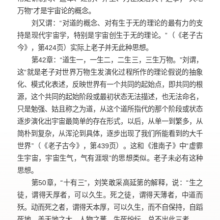
万物”才是宇宙论的概念。
刘又谓：“对道的概念、对有生于无的理论的最有力的支
持是现代宇宙学，特别是宇宙创生于无的理论。”（《老子古
今》，第424页）实际上老子并无此种思想。
第42章：“道生一，一生二，二生三，三生万物。”刘谓，
这“就是老子对世界万物生发演化过程所作的理论假说的抽象
化、模式化表述，反映世界有一个共同的起始点，即共同的根
源，这个共同的起始阶段或最初状态无法描述，也无法命名，
只是勉强、姑且称之为道，从这个道所指代的那个阶段或状态
逐步演化出宇宙最简单的存在形式，以后，从单一到繁多，从
简朴到复杂，从浑沦到具体，逐步出现了我们所能看到的大千
世界”（《老子古今》，第439页）。这和《淮南子》中“虚霩
生宇宙，宇宙生气，气有涯垠”的思想类似。老子未必有这种
思想。
第50章，“十有三”，刘笑敢采高延第的解释，说：“生之
徒，谓得天厚者，可以久生。死之徒，谓得天薄者，中道而
殀。动而死之者，谓得天本厚，可以久生，而不自保持，自蹈
死地。盖天地之大，人物之蕃，生死纷纭，总不出此三者……