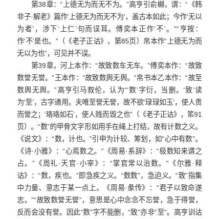
第38章：“上德无为而无不为。”高亨引俞樾，谓：“《韩
非子·解老》篇作‘上德无为而无不为’，盖古本如此；今作‘无以
为者’，涉下‘上仁’句而误耳。傅奕本正作‘不’。”“亨按：
作‘不’是也。”（《老子正诂》，第85页）帛本作“上德无为而
无以为也”，可见并不误。
第39章，河上本作：“故致数车无车。”傅奕本作：“故致
数誉无誉。”王本作：“故致数舆无舆。”帛书本乙本作：“故至
数舆无舆。”高亨引马叙伦，认为“‘数’字衍，当删。‘致’读
为‘至’，古字通用。夫唯至誉无誉，故不欲‘琭琭如玉’，使人贵
而誉之；‘珞珞如石’，使人贱而毁之也”（《老子正诂》，笫91
页）。“数”的甲骨文字形如用手在绳上打结，故有计数之义。
《说文》：“数，计也。”引申为计较、筹划，如“心中有数”。
《诗·小雅》：“心焉数之。”《周易·系辞》：“极数知来谓之
占。”《周礼·天官·小宰》：“掌官常以治数。”《尔雅·释
诂》：“数，疾也。”即急疾之义。“数数”，急迫义。“致”指集
中力量、意志于某一点上。《周易·彖传》：“君子以致命遂
志。”“故致数誉无誉”，意思是心中念念不忘誉，急于得誉，
反而会没有誉。因此“数”字不能删，“致”亦非“至”。高亨训诂