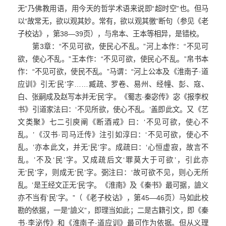
无”乃佛教用语，用今天的哲学术语来说即“超时空”也。但马
以“故常无，欲以观其妙。常有，欲以观其徼”断句（参见《老
子校诂》，第38—39页），与帛本、王本等相异，是错校。
第3章：“不见可欲，使民心不乱。”河上本作：“不见可
欲，使心不乱。”王本作：“不见可欲，使民心不乱。”帛书本
作：“不见可欲，使民不乱。”马谓：“河上公本及《淮南子·道
应训》引无‘民’字……臧疏、罗卷、易州、经幢、彭、寇、
白、张嗣成及赵写本并无‘民’字。《蜀志·秦宓传》宓《报李权
书》引道家法曰：‘不见所欲，使心不乱。’盖即此文。又《艺
文类聚》七二引庾阐《断酒戒》曰：‘不见可欲，使心不
乱。’《汉书·司马迁传》注引如淳曰：‘不见可欲，使心不
乱。’亦本此文，并无‘民’宇。成疏曰：‘心恒虚寂，故言不
乱。’不及‘民’字。又成疏后文‘罪莫大于可欲’，引此亦
无‘民’字，则成无‘民’字。弼注曰：‘故可欲不见，则心无所
乱。’是王经文正无‘民’字。《淮南》及《秦书》最可据，譣义
亦不当有‘民’字。”（《老子校诂》，第45—46页）马如此校
勘的依据，一是“譣义”，即理当如此；二是古籍引文，即《秦
书·李泌传》和《淮南子·道应训》最可作为依据。但从义理