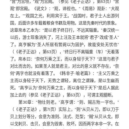
“营”为宫垣，“观”为宫阙。（参见《老子正诂》，第63页）“营
观”即宫殿。《说文》：“观，谛视也。”《周易》观卦：“大观
在上。”“观国之光，利用宾于王。”战国时，君子士人出游列
国，后面许多车载着粮食书籍及用物。这是先秦时代的景象。
这章帛本乙本为：“是以君子终日行，不远其辎重。”秦汉统一
以后，游士现象消失了，河上注及王本就将“君子”改成“圣人”
了。高亨解为“圣人所居有营阙以为固护，故能安处无忧也”
（《老子正诂》，第63页），“终日行不离辎重（车）”无着落
了。帛本曰：“奈何万乘之王，而以身轻于天下？”这是与君子
对比而言的。如果圣人就是君主，对比的意义就不存在，“奈
何”两字也就没有着落了。《韩非子·喻老篇》：“主父万乘之
主而以身轻于天下，无势之谓轻，离位之谓躁，是以生幽而
死。”高亨认为“奈何万乘之主，而以身轻于天下”是后人据此
加上去的（参见《老子正诂》，第63页），可谓主观臆断。
第30章：“物壮则老。”高亨谓：“则、贼古殆一字也。”
（《老子正诂》，第7l页）实际上，“则”从贝从刀，即以刀于
贝上划分等分，会意为准则、法式、范型；“贼”从贝从戈，即
以戈刺贝、击贝，会意为毁害、败坏。因而两字本非一字。在