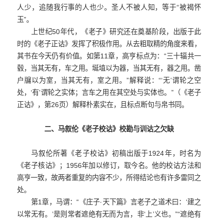
人少，追随我行事的人也少。圣人不被人知，等于“被褐怀
玉”。
上世纪50年代，《老子》研究还在奠基阶段，出版于此
时的《老子正诂》发挥了积极作用。从去粗取精的角度来看，
其书在今天仍有价值。如第11章，高亨标点为：“三十辐共一
毂，当其无有，车之用。埏埴以为器，当其无有，器之用。凿
户牖以为室，当其无有，室之用。”解释说：“‘无’谓轮之空
处，‘有’谓轮之实体；言车之用在其空处与实体也。”（《老子
正诂》，第26页）解释朴素实在，且标点断句与帛书同。
二、马叙伦《老子校诂》校勘与训诂之欠缺
马叙伦所著《老子校诂》初稿出版于1924年，时名为
《老子核诂》；1956年加以修订，取今名。他的校诂方法和
高亨一致，故两者重复的内容不少，所得结论也有许多雷同之
处。
第1章，马谓：“《庄子·天下篇》言老子之道术曰：‘建之
以常无有。’是则常者遮绝有无而为言，非‘上’义也。”“遮绝有