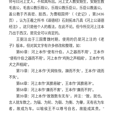
师号曰河上丈人，不知其所出。河上丈人教安期生，安期生教
毛翕公，毛翕公教乐瑕公，乐瑕公教乐臣公，乐臣公教盖公。
盖公教于齐高密、胶西，为曹相国师”（《史记》，第2436
页），认为王羲之所书《道德经》石刻拓本乃真《河上公道德
经注》。这只是他个人的看法，在此不论。但今所见河上注本
乃出于西汉，是完全可以肯定的。
王弼注出于三国曹魏时期，使用的仍是河上注的《老
子》版本，但对其文字有许多修改和整理，如：
第80章：河上本作“使有什伯，人之器而不用”，王本作
“使有什伯之器而不用”。河上本作“鸡狗之声相闻”，王本作“鸡
犬之声相闻”。
第73章：河上本作“天网恢恢，踈而不失”，王本作“疏而
不失”。
第64章：河上本作“其脆易破”，王本作“其脆易泮”。
第58章：河上本作“廉而不害”，王本作“廉而不刿”。
第39章：河上本作“故致数车无车”，并注：“致，就也。
言人就车数之，为辐、为轮、为毂、为衡、为轝，无有名为车
者，故成为车。以喻侯王不以尊号自名，故能成其贵。”