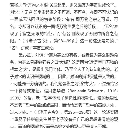
若将之与“万物之本根”关联起来，则又混其为宇宙生成论了。
刘说：“‘无名’即宇宙起源之不可道、不可名，亦即不可认识的
一面或无法回溯的初始阶段；‘有名’即万物之宗之可道、可
名，亦即可以认识的一面或万物生发之后的阶段……‘无名’表
现了宇宙之无限的特征，而‘有名’则表现了无限中所含之有
限。”（《老子古今》，第98—99页）这一论述还是勾销了
“名”，讲成了宇宙生成论。
第25章，刘谓：“道为甚么没有名，或者说为甚么很难命
名，为甚么只能勉强名之曰‘大’呢？这是因为‘道’是宇宙万物的
根本之‘大’，是超出我们个体、乃至全人类的认知能力的。老
子对它的认识是模糊的……因此，对道的描述只能是大致的，
不可能是十分确切的。我们勉强称之为‘道’或‘大’，不过是给它
一个符号或象征。借用史华滋（Benjamin Schwarz，1916-
1999）的话，老子哲学体现了创造性的模糊性。道的模糊性
不是老子哲学的缺点或局限，而恰恰是老子哲学的高妙之处，
过人之处。”（《老子古今》，第295—296页）这一论述实际
上
重复了任继愈先生关于老子没有把自己的思想讲清楚的观
点，而道的模糊性反而是高妙之处的观点更是令人不解
。