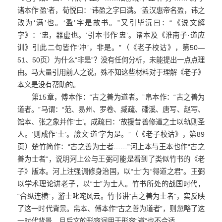
诸本作‘盈’者，荀悦曰：‘讳盈之字曰满。’盖汉惠帝名盈，讳之
改为‘满’也。‘盈’字是故书。”又引毕沅曰：“《说文解
字》：‘盅，器虚也。’引本书作‘盅’。诸本及《淮南子·道应
训》引此二句皆作‘冲’，非是。”（《老子校诂》，第50—
51、50页）为什么“非是”？没有任何分析，未能提出一点点理
由。马大量引用前人之说，殊不知这些材料对于理解《老子》
本义是没有帮助的。
第15章，傅本作：“古之善为道者。”帛本作：“古之善为
道者。”马谓：“范、易州、罗卷、臧疏、磻溪、唐写、赵写、
馆本、张之象并作‘士’。成疏曰：‘故援昔善修道之士以轨则圣
人。’则成作‘士’。譣文‘道’字为是。”（《老子校诂》，第89
页）楚竹简作：“古之善为士者……”河上本与王本也作“古之
善为士者”，说明河上公与王弼可能是看到了类似竹书的《老
子》版本。河上注强调修身治国，以“士”为“得道之君”。王弼
以学术理论讲老子，以“士”为士人。竹书所处的战国时代，
“合纵连横”，游士叱咤风云。竹书讲“古之善为士者”，实反映
了这一时代背景。帛本、傅本作“古之善为道者”，则忽略了这
一时代背景。且后文的形容词用于形容“道”也不合适。