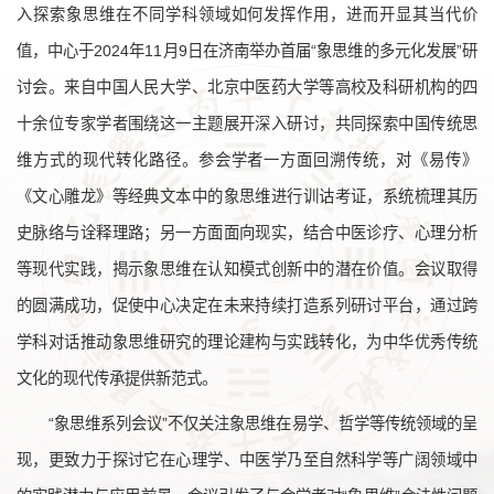
入探索象思维在不同学科领域如何发挥作用，进而开显其当代价
值，中心于2024年11月9日在济南举办首届“象思维的多元化发展”研
讨会。来自中国人民大学、北京中医药大学等高校及科研机构的四
十余位专家学者围绕这一主题展开深入研讨，共同探索中国传统思
维方式的现代转化路径。参会学者一方面回溯传统，对《易传》
《文心雕龙》等经典文本中的象思维进行训诂考证，系统梳理其历
史脉络与诠释理路；另一方面面向现实，结合中医诊疗、心理分析
等现代实践，揭示象思维在认知模式创新中的潜在价值。会议取得
的圆满成功，促使中心决定在未来持续打造系列研讨平台，通过跨
学科对话推动象思维研究的理论建构与实践转化，为中华优秀传统
文化的现代传承提供新范式。
“象思维系列会议”不仅关注象思维在易学、哲学等传统领域的呈
现，更致力于探讨它在心理学、中医学乃至自然科学等广阔领域中