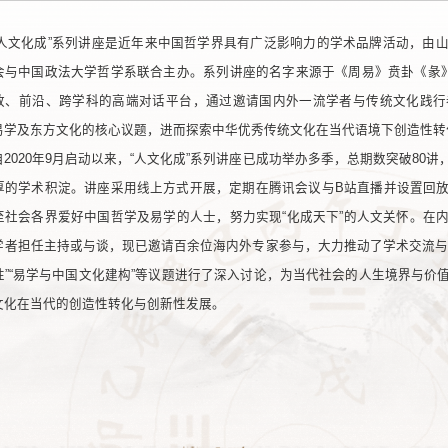
“人文化成”系列讲座是近年来中国哲学界具有广泛影响力的学术品牌活动，由
会与中国政法大学哲学系联合主办。系列讲座的名字来源于《周易》贲卦《彖》
放、前沿、跨学科的高端对话平台，通过邀请国内外一流学者与传统文化践行
易学及东方文化的核心议题，进而探索中华优秀传统文化在当代语境下创造性转
自2020年9月启动以来，“人文化成”系列讲座已成功举办多季，总期数突破8
厚的学术积淀。讲座采用线上方式开展，定期在腾讯会议与B站直播并设置回
至社会各界爱好中国哲学及易学的人士，努力实现“化成天下”的人文关怀。在
学者担任主持或与谈，现已邀请百余位海内外专家参与，大力推动了学术交流与
性”“易学与中国文化建构”等议题进行了深入讨论，为当代社会的人生境界与价
文化在当代的创造性转化与创新性发展。