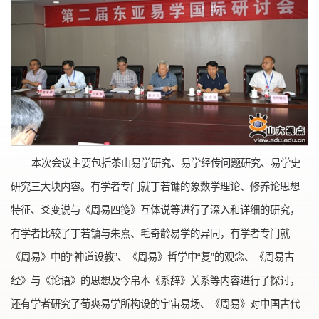
本次会议主要包括茶山易学研究、易学经传问题研究、易学史
研究三大块内容。有学者专门就丁若镛的象数学理论、修养论思想
特征、爻变说与《周易四笺》互体说等进行了深入和详细的研究，
有学者比较了丁若镛与朱熹、毛奇龄易学的异同，有学者专门就
《周易》中的“神道设教”、《周易》哲学中“复”的观念、《周易古
经》与《论语》的思想及今帛本《系辞》关系等内容进行了探讨，
还有学者研究了荀爽易学所构设的宇宙易场、《周易》对中国古代