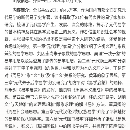
出版信息：
齐鲁书社，2020年12月出版
内容简介
：
全书共522页，约45万字。作为国内首部全面研究元
代易学的断代易学史专著，该书择取了21位有代表性的易学家加以
研究，梳理了元代易学产生、发展、演变的脉络，揭示了元代易学
的基本精神及其在易学发展史上的意义。作者借鉴知识社会学的视
野，主张易学思想的提出不仅是易学家个人研究的结晶，还受到社
会场域的制约。第一章“元代理学家易学”分别介绍了许衡义理与象数
兼综的易学思想、刘因崇尚朱子象数的易学思想、吴澄“一决于象”的
易学思想以及吴澄弟子鲍恂的易学思想。第二章“元代隐士易学”分别
探讨了王申子重视图书的象数之学和以理为本的义理之学、丁易东
对《周易》“象”“义”“数”及“象”“义”关系的研究、黄泽的象学思想。第
三章“元代朱子后学易学”分别研究了胡方平对《易学启蒙》的通释、
熊禾对《易学启蒙》的发挥、熊良辅《周易本义集成》中的易学思
想。第四章“明官方易学之先声”分别论述了胡一桂的义理易学、胡炳
文“与天地准”的义理思想和“即象求理”的解《易》方法、董真卿的
《周易》会通思想。第五章“元代汉化少数民族易学”介绍了耶律楚材
的易学和保八的易学。第六章“元代图书易学”详细分析了张理《易象
图说》、钱义方《周易图说》中的图书学内容，并梳理了陈应润对