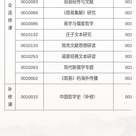
0010083
周易经传与文献
001
业
选
0010084
《周易集解》研究
001
修
0010085
易学与儒家哲学
001
课
0010132
庄子文本研究
001
0010133
简帛文献思想研读
001
0010253
道家经典文本研读
001
0010263
现代新儒学专题
001
0020002
《周易》的海外传播
001
补
修
0010015
中国哲学史（补修）
001
课