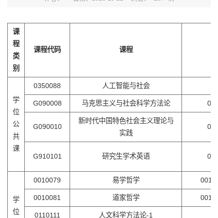
课
程
课程代码
课程
类
别
0350088
人工智能与社会
0
学
G090008
马克思主义与社会科学方法论
0
位
新时代中国特色社会主义理论与
公
G090010
0
实践
共
课
G910101
研究生学术英语
0
0010079
易学哲学
001
0010081
道家哲学
001
学
位
0110111
人文科学方法论-1