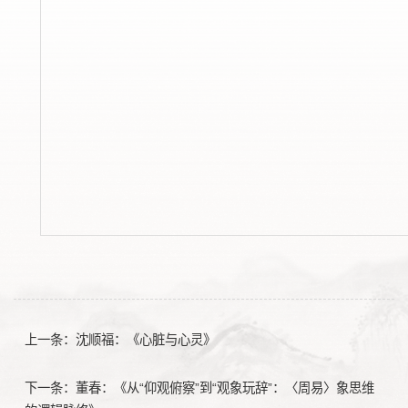
上一条：
沈顺福：《心脏与心灵》
下一条：
董春：《从“仰观俯察”到“观象玩辞”：〈周易〉象思维