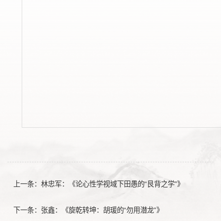
上一条：
林忠军：《论心性学视域下田愚的“艮背之学”》
下一条：
张鑫：《旋乾转坤：胡瑗的“勿用潜龙”》