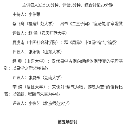
主讲每人发言10分钟，评议5分钟，综合讨论20分钟
主持人：李伟荣
蔡飞舟（福建师范大学）：帛书《二三子问》“寑龙勿用”章发微
评议人：赵 涵（安庆师范大学）
夏虞南（中国社会科学院）：释《周易》卦爻辞“禴”与“禴祭”
评议人：张永衡（山东大学）
经 典（山东大学）：汉代易学占例向解经体例转变的学理基
础：以易学灾异说为核心
评议人：张夏彤（湖南大学）
李 蝶（复旦大学）：宋儒对“精气为物，游魂为变”的诠释比
较：以张载、程颐与朱熹为中心
评议人：李筱艺（北京师范大学）
第五场研讨