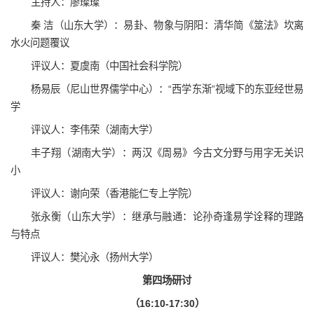
主持人：廖璨璨
秦 洁（山东大学）：易卦、物象与阴阳：清华简《筮法》坎离
水火问题覆议
评议人：夏虞南（中国社会科学院）
杨易辰（尼山世界儒学中心）：“西学东渐”视域下的东亚经世易
学
评议人：李伟荣（湖南大学）
丰子翔（湖南大学）：两汉《周易》今古文分野与用字无关识
小
评议人：谢向荣（香港能仁专上学院）
张永衡（山东大学）：继承与融通：论孙奇逢易学诠释的理路
与特点
评议人：樊沁永（扬州大学）
第四场研讨
（16:10-17:30）