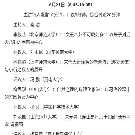
6月21日
（8:45-10:05）
主讲每人发言10分钟，评议5分钟，综合讨论20分钟
主持人：秦 洁
李筱艺（北京师范大学）：“文王八卦不可晓处多”：以朱子对后
天八卦的困惑为中心
评议人：刘永昆（山东师范大学）
孙逸超（上海师范大学）：宋代大衍诠释的新潮流：刘牧“天五”
与小衍之数五的展开
评议人：冯 鹏（河南大学）
柳思琪（中山大学）：自然之理的数理化推进：以河洛诠释中
的方圆意蕴为中心
评议人：柳 芬（中国科学技术大学）
刘永昆（山东师范大学）：朱元昇《连山易》六十四卦“长分消
翕”说探赜
评议人：杨易辰（尼山世界儒学中心）