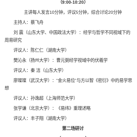
（9:00-10:20）
主讲每人发言10分钟，评议5分钟，综合讨论20分钟
主持人：蔡飞舟
刘 震（山东大学、中国政法大学）：经学与哲学不同视域下的
周易研究
评议人：陈仁仁（湖南大学）
樊沁永（扬州大学）：曹元弼经学视域中的伏羲学
评议人：秦 洁（山东大学）
廖璨璨（武汉大学）：“金火易位”与方以智《密衍》中的易学思
想
评议人：孙逸超（上海师范大学）
张学谦（北京大学）：《易纬》重理述略
评议人：丰子翔（湖南大学）
第二场研讨