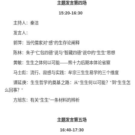
主题发言第四场
15:20-16:30
主持人：秦洁
发言人：
郭萍：当代儒家对“感”的生存论阐释
陈林：朱子“仁包四德”说与“智藏四德”说中的“生生”思想
黄敏：生生之体何以可能——熊十力后期本体论省察
马士彪：流行、寂感与实践：牟宗三生生易学的三个维度
谭延庚：生生哲学的奠基之路：从“生生何以可能？”到“生生怎
么回事？”
方旭东：有关“生生”一条材料的辨析
主题发言第五场
16:40-17:30