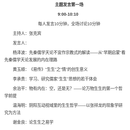
主题发言第一场
9:00-10:10
每人发言10分钟，全场讨论10分钟
主持人：张克宾
发言人：
杨泽波：先秦儒学天论不宜作宗教式的解读——从“早期启蒙”看
先秦儒学天论发展的内在理路
黄玉顺：《易传》“生生”之“情”的创生意义
李承贵：学习、研究儒家“生生”思想的若干体会
余治平：物有内在：空，还是无？——论万物生生的第一个哲
学前提
温海明：阴阳互动视域里的生生哲学——以张祥龙的现象学研
究为方法
谢金良：论生生之易学