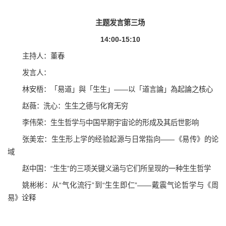
主题发言第三场
14:00-15:10
主持人：董春
发言人：
林安梧：「易道」與「生生」——以「道言論」為起論之核心
赵薇：洗心：生生之德与化育无穷
李伟荣：生生哲学与中国早期宇宙论的形成及其后世影响
张美宏：生生形上学的经验起源与日常指向——《易传》的论
域
赵中国：“生生”的三项关键义涵与它们所呈现的一种生生哲学
姚彬彬：从“气化流行”到“生生即仁”——戴震气论哲学与《周
易》诠释