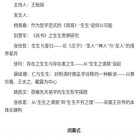
主持人：王贻琛
发言人：
杨普春：作为哲学范式的《周易》“生生”说何以可能
别慧军：《尚书》之生生思想研究
张怡哲：生生与复归——论《庄子》“圣人”“神人”与“至人”的境
界差异
徐玲：存在之生生与存在者之生——从“生生之谓易”谈起
薛娅娜：仁与生生：对明清时期孟学诠释的一种解读——以黄
宗羲、王夫之、戴震为中心
姚凯文：邵雍先天易学的生生哲学探赜
张依茗：从“生生之谓易”到“生生不穷之理”——宋儒王宗传的本
体论建构
闭幕式