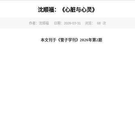
沈顺福：《心脏与心灵》
作者：沈顺福
日期：2026-03-31
浏览：
68
次
本文刊于《管子学刊》2026年第2期