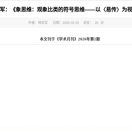
军：《象思维：观象比类的符号思维——以〈易传〉为
作者：林忠军
日期：2026-02-20
浏览：
20
次
本文刊于《学术月刊》2026年第2期