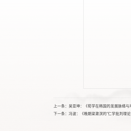
上一条：
吴亚坤：《荀学在韩国的发展脉络与
下一条：
冯波：《晚期梁漱溟的“仁学批判理论