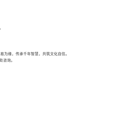
。
以易为缘，传承千年智慧，共筑文化自信。
书处咨询。