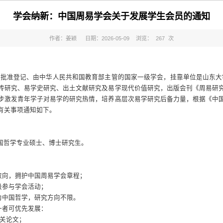
学会纳新：中国周易学会关于发展学生会员的通知
作者：姜颖
日期：2026-05-09
浏览：
267
次
部批准登记、由中华人民共和国教育部主管的国家一级学会，挂靠单位是山东大
传研究、易学史研究、出土文献研究及易学现代价值研究，出版会刊《周易研
步激发青年学子对易学的研究热情，培养高层次易学研究后备力量，根据《中
有关事项通知如下。
国哲学专业硕士、博士研究生。
取向，拥护中国周易学会章程；
极参与学会活动；
为中国哲学，研究方向不限。
一者可优先发展：
关论文；