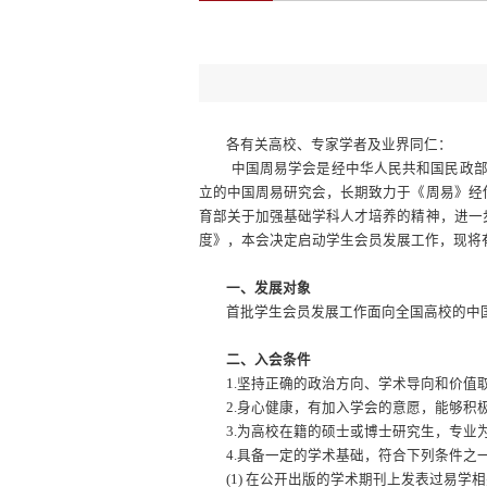
各有关高校、专家学者及业界同仁：
中国周易学会是经中华人民共和国民政
立的中国周易研究会，长期致力于《周易》经
育部关于加强基础学科人才培养的精神，进一
度》，本会决定启动学生会员发展工作，现将
一、发展对象
首批学生会员发展工作面向全国高校的中
二、入会条件
1.
坚持正确的政治方向、学术导向和价值
2.
身心健康，有加入学会的意愿，能够积
3.
为高校在籍的硕士或博士研究生，专业
4.
具备一定的学术基础，符合下列条件之
(1)
在公开出版的学术期刊上发表过易学相