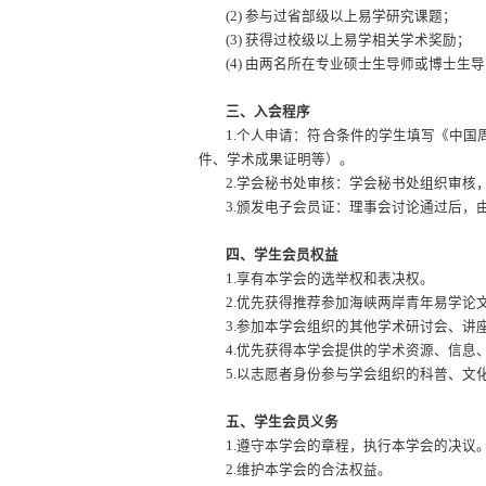
(2)
参与过省部级以上易学研究课题；
(3)
获得过校级以上易学相关学术奖励；
(4)
由两名所在专业硕士生导师或博士生导
三、入会程序
1.
个人申请：符合条件的学生填写《中国
件、学术成果证明等）。
2.
学会秘书处审核：学会秘书处组织审核
3.
颁发电子会员证：理事会讨论通过后，
四、学生会员权益
1.
享有本学会的选举权和表决权。
2.
优先获得推荐参加海峡两岸青年易学论
3.
参加本学会组织的其他学术研讨会、讲
4.
优先获得本学会提供的学术资源、信息
5.
以志愿者身份参与学会组织的科普、文
五、学生会员义务
1.
遵守本学会的章程，执行本学会的决议
2.
维护本学会的合法权益。