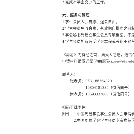
3.
完成本学会交办的工作。
六、服务与管理
1.
学生会员入会自愿、退会自由。
2.
学生会员免收会费，有效期自批准之日
3.
学会秘书处建立学生会员专项档案，不
4.
学生会员如有违反学会章程或长期不参
《周易》为群经之首，涵天人之道，通古
申请材料请发送至学会邮箱yixue@sdu
联系人：
张老师：
0531-88364829
15854181885（微信同号）
崇老师：
13693337088（微信同号）
扫码下载附件
附件：
1.
中国周易学会学生会员入会申请
2.中国周易学会学生会员专家推荐