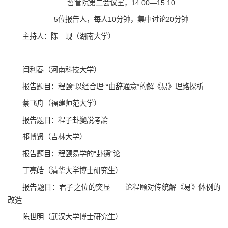
哲管院第二会议室，14:00—15:10
5位报告人，每人10分钟，集中讨论20分钟
主持人：陈 岘（湖南大学）
闫利春（河南科技大学）
报告题目：程颐“以经合理”“由辞通意”的解《易》理路探析
蔡飞舟（福建师范大学）
报告题目：程子卦變說考論
祁博贤（吉林大学）
报告题目：程颐易学的“卦德”论
丁亮皓（清华大学博士研究生）
报告题目：君子之位的突显——论程颐对传统解《易》体例的
改造
陈世明（武汉大学博士研究生）