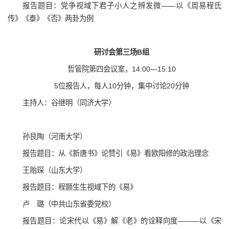
报告题目：党争视域下君子小人之辨发微——以《周易程氏
传》《泰》《否》两卦为例
研讨会第三场B组
哲管院第四会议室，14:00—15:10
5位报告人，每人10分钟，集中讨论20分钟
主持人：谷继明（同济大学）
孙艮陶（河南大学）
报告题目：从《新唐书》论赞引《易》看欧阳修的政治理念
王贻琛（山东大学）
报告题目：程颢生生视域下的《易》
卢 璐（中共山东省委党校）
报告题目：论宋代以《易》解《老》的诠释向度———以《宋