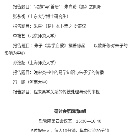
报告题目：“动静”与“善恶”：朱熹论《易》之阴阳
张永衡（山东大学博士研究生）
报告题目：朱熹“《易》本卜筮之书”覆议
李筱艺（北京师范大学）
报告题目：朱子《易学启蒙》撰著缘起——以欧阳修对朱子的
影响为中心
孙逸超（上海师范大学）
报告题目：晚宋类书中的易学知识与朱子学的传播
冯 鹏（河南大学）
报告题目：程朱易学关系的传统处理与现代审视
研讨会第四场B组
哲管院第四会议室，15:30—16:40
5位报告人，每人10分钟，集中讨论20分钟