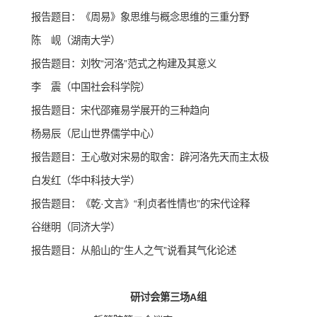
报告题目：《周易》象思维与概念思维的三重分野
陈 岘（湖南大学）
报告题目：刘牧“河洛”范式之构建及其意义
李 震（中国社会科学院）
报告题目：宋代邵雍易学展开的三种趋向
杨易辰（尼山世界儒学中心）
报告题目：王心敬对宋易的取舍：辟河洛先天而主太极
白发红（华中科技大学）
报告题目：《乾·文言》“利贞者性情也”的宋代诠释
谷继明（同济大学）
报告题目：从船山的“生人之气”说看其气化论述
研讨会第三场A组