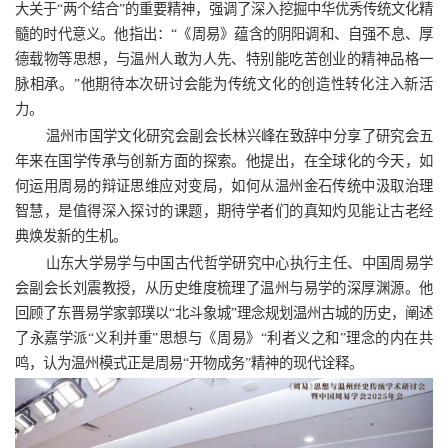
大关于“两个结合”的重要精神，强调了深入挖掘中华优秀传统文化精
髓的时代意义。他指出：“《周易》蕴含的阴阳调和、自强不息、厚
德载物等思想，与温州人敢为人先、特别能吃苦创业的精神品格一
脉相承。”他期待本次研讨会能为传统文化的创造性转化注入新活
力。
温州市国学文化研究会副会长林兴峰在致辞中分享了研究会五
年来在国学传承与创新方面的探索。他提出，在全球化的今天，如
何运用周易的辩证思维应对变局，如何从温州金石传统中汲取治理
智慧，是值得深入探讨的课题，期待学者们的真知灼见能让古老经
典焕发新的生机。
山东大学易学与中国古代哲学研究中心执行主任、中国周易学
会副会长刘震教授，从历史维度梳理了温州与易学的深厚渊源。他
回顾了东晋易学家郭璞以“北斗象城”理念规划温州古城的历史，阐述
了永嘉学派“义利并重”思想与《周易》“利者义之和”理念的内在共
鸣，认为温州模式正是周易“开物成务”精神的现代诠释。