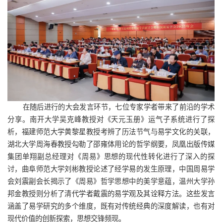
在随后进行的大会发言环节，七位专家学者带来了前沿的学术
分享。南开大学吴克峰教授对《天元玉册》运气子系统进行了探
析，福建师范大学黄黎星教授考辨了历法节气与易学文化的关联，
湖北大学周海春教授勾勒了邵雍体用论的哲学纲要，凤凰出版传媒
集团单翔副总经理对《周易》思想的现代性转化进行了深入的探
讨，曲阜师范大学刘彬教授论述了经学易的发生原理，中国周易学
会刘震副会长揭示了《周易》哲学思想中的美学意蕴，温州大学孙
邦金教授则分析了清代学者戴震的易学观及其诠释方法。这些发言
涵盖了易学研究的多个维度，既有对传统经典的深度解读，也有对
现代价值的创新探索，思想交锋频现。