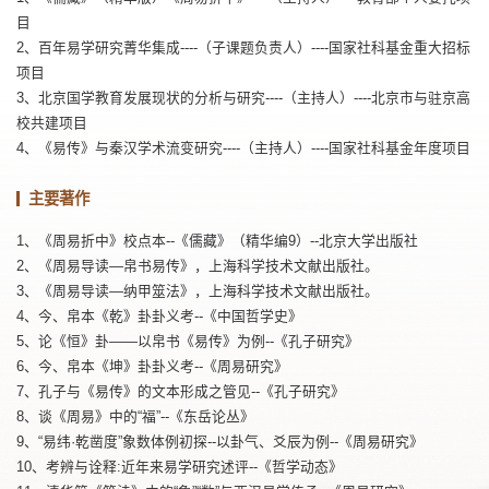
目
2、百年易学研究菁华集成----（子课题负责人）----国家社科基金重大招标
项目
3、北京国学教育发展现状的分析与研究----（主持人）----北京市与驻京高
校共建项目
4、《易传》与秦汉学术流变研究----（主持人）----国家社科基金年度项目
主要著作
1、《周易折中》校点本--《儒藏》（精华编9）--北京大学出版社
2、《周易导读—帛书易传》，上海科学技术文献出版社。
3、《周易导读—纳甲筮法》，上海科学技术文献出版社。
4、今、帛本《乾》卦卦义考--《中国哲学史》
5、论《恒》卦——以帛书《易传》为例--《孔子研究》
6、今、帛本《坤》卦卦义考--《周易研究》
7、孔子与《易传》的文本形成之管见--《孔子研究》
8、谈《周易》中的“福”--《东岳论丛》
9、“易纬·乾凿度”象数体例初探--以卦气、爻辰为例--《周易研究》
10、考辨与诠释:近年来易学研究述评--《哲学动态》