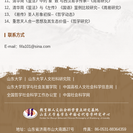
11、清华简《筮法》中的“象”“数”与西汉易学传承--《周易研究》
12、清华简《筮法》与《左传》《国语》筮例比较研究--《周易研究》
13、《易传》圣人形象初探--《哲学动态》
14、重思天人合一思想及其生态价值--《哲学研究》
联系方式
E-mail：fifa101@sina.com
|
|
山东大学
山东大学人文社科研究院
|
|
山东大学哲学与社会发展学院
中国高校人文社会科学信息网
|
全国哲学社会科学工作办公室
中国社会科学网
地址：山东省济南市山大南路27号
传真：86-0531-88364359