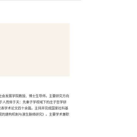
社会发展学院教授、博士生导师。主要研究方向
畸于人而侔于天：先秦子学视域下的庄子哲学研
，发表学术论文四十余篇。主持并完成国家社科基
观的建构机制与演生脉络研究》。主要学术兼职