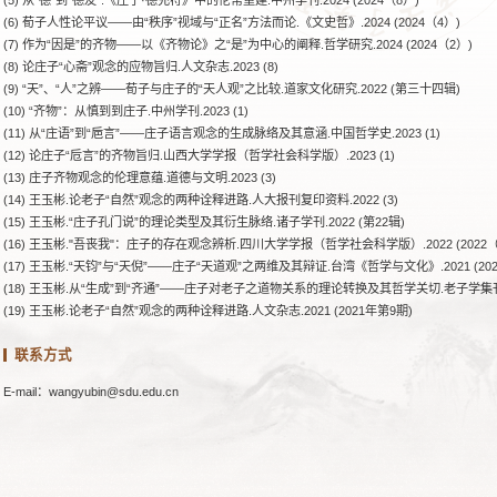
(6) 荀子人性论平议——由“秩序”视域与“正名”方法而论.《文史哲》.2024 (2024（4）)
(7) 作为“因是”的齐物——以《齐物论》之“是”为中心的阐释.哲学研究.2024 (2024（2）)
(8) 论庄子“心斋”观念的应物旨归.人文杂志.2023 (8)
(9) “天”、“人”之辨——荀子与庄子的“天人观”之比较.道家文化研究.2022 (第三十四辑)
(10) “齐物”：从慎到到庄子.中州学刊.2023 (1)
(11) 从“庄语”到“巵言”——庄子语言观念的生成脉络及其意涵.中国哲学史.2023 (1)
(12) 论庄子“卮言”的齐物旨归.山西大学学报（哲学社会科学版）.2023 (1)
(13) 庄子齐物观念的伦理意蕴.道德与文明.2023 (3)
(14) 王玉彬.论老子“自然”观念的两种诠释进路.人大报刊复印资料.2022 (3)
(15) 王玉彬.“庄子孔门说”的理论类型及其衍生脉络.诸子学刊.2022 (第22辑)
(16) 王玉彬."吾丧我"：庄子的存在观念辨析.四川大学学报（哲学社会科学版）.2022 (2022（
(17) 王玉彬.“天钧”与“天倪”——庄子“天道观”之两维及其辩证.台湾《哲学与文化》.2021 (202
(18) 王玉彬.从“生成”到“齐通”——庄子对老子之道物关系的理论转换及其哲学关切.老子学集刊.2
(19) 王玉彬.论老子“自然”观念的两种诠释进路.人文杂志.2021 (2021年第9期)
联系方式
E-mail：wangyubin@sdu.edu.cn