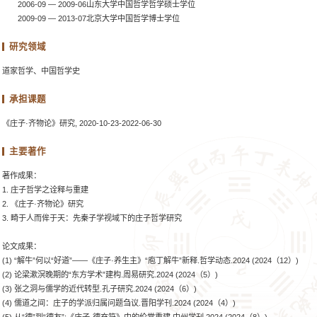
2006-09 — 2009-06山东大学中国哲学哲学硕士学位
2009-09 — 2013-07北京大学中国哲学博士学位
研究领域
道家哲学、中国哲学史
承担课题
《庄子·齐物论》研究, 2020-10-23-2022-06-30
主要著作
著作成果：
1. 庄子哲学之诠释与重建
2. 《庄子·齐物论》研究
3. 畸于人而侔于天：先秦子学视域下的庄子哲学研究
论文成果：
(1) “解牛”何以“好道”——《庄子·养生主》“庖丁解牛”新释.哲学动态.2024 (2024（12）)
(2) 论梁漱溟晚期的“东方学术”建构.周易研究.2024 (2024（5）)
(3) 张之洞与儒学的近代转型.孔子研究.2024 (2024（6）)
(4) 儒道之间：庄子的学派归属问题刍议.晋阳学刊.2024 (2024（4）)
(5) 从“德”到“德友”:《庄子·德充符》中的伦常重建.中州学刊.2024 (2024（8）)