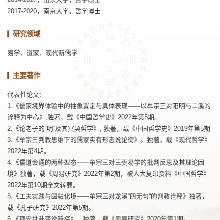
2017-2020，南京大学，哲学博士
研究领域
易学、道家、现代新儒学
主要著作
代表性论文：
1.《儒家境界体验中的抽象置定与具体表现——以牟宗三对阳明与二溪的
诠释为中心》,独著，载《中国哲学史》2022年第5期。
2.《论老子的“明”及其冥契哲学》, 独著，载《中国哲学史》2019年第5期
3.《牟宗三判教思维下的儒家实有形态说论衡》。独著，载《现代哲学》
2022年第4期。
4.《儒道会通的两种型态——牟宗三对王弼易学的批判反思及其理论困
境》独著，载《周易研究》2022年第2期，被人大复印资料《中国哲学》
2022年第10期全文转载。
5.《工夫实践与圆融化境——牟宗三对龙溪“四无句”的判教诠释》独著，
载《孔子研究》2022年第5期。
6.《项安世卦变说新探》，独著，载《周易研究》2020年第1期。