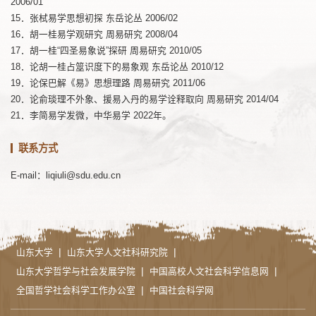
2006/01
15．张栻易学思想初探 东岳论丛 2006/02
16．胡一桂易学观研究 周易研究 2008/04
17．胡一桂“四圣易象说”探研 周易研究 2010/05
18．论胡一桂占筮识度下的易象观 东岳论丛 2010/12
19．论保巴解《易》思想理路 周易研究 2011/06
20．论俞琰理不外象、援易入丹的易学诠释取向 周易研究 2014/04
21．李简易学发微，中华易学 2022年。
联系方式
E-mail：liqiuli@sdu.edu.cn
|
|
山东大学
山东大学人文社科研究院
|
|
山东大学哲学与社会发展学院
中国高校人文社会科学信息网
|
全国哲学社会科学工作办公室
中国社会科学网