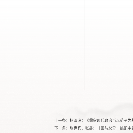
上一条：
杨泽波：《儒家现代政治当以荀子为
下一条：
张克宾、张鑫：《画与爻异：姚配中