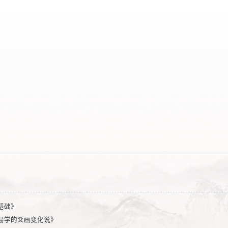
基础》
易学的爻画变化说》