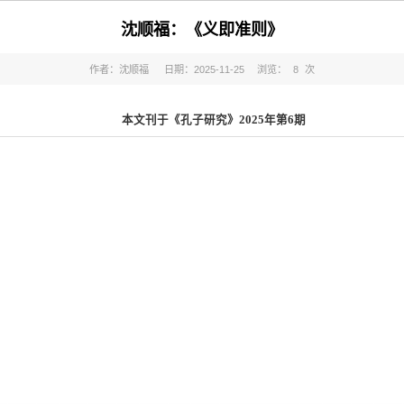
沈顺福：《义即准则》
作者：沈顺福
日期：2025-11-25
浏览：
8
次
本文刊于《孔子研究》2025年第6期