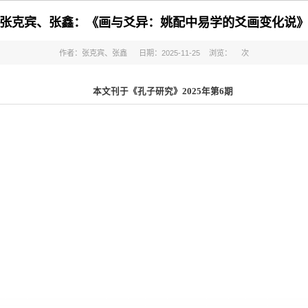
张克宾、张鑫：《画与爻异：姚配中易学的爻画变化说
作者：张克宾、张鑫
日期：2025-11-25
浏览：
次
本文刊于《孔子研究》2025年第6期