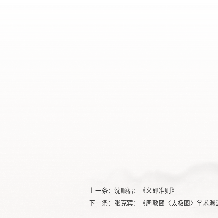
上一条：
沈顺福：《义即准则》
下一条：
张克宾：《周敦颐〈太极图〉学术渊