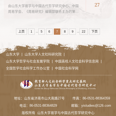
27
由山东大学易学与中国古代哲学研究中心、中国
周易学会、《周易研究》编辑部联合主办的第二
届生生哲学论坛12月23日在山东济南召开。来自
清华大学、上海交通大学、南开大学、山东大
学、山东财经大学、尼山世界儒学中心...
...
...
上页
1
5
6
7
8
9
22
下页
|
|
山东大学
山东大学人文社科研究院
|
|
山东大学哲学与社会发展学院
中国高校人文社会科学信息网
|
全国哲学社会科学工作办公室
中国社会科学网
地址：山东省济南市山大南路27号
传真：86-0531-88364359
电话：86-0531-88364829
邮箱：yistudies@126.com
版权所有 山东大学易学与中国古代哲学研究中心