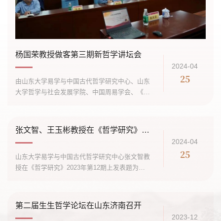
杨国荣教授做客第三期新哲学讲坛会
2024-04
25
由山东大学易学与中国古代哲学研究中心、山东
大学哲学与社会发展学院、中国周易学会、《周
易研究》编辑部主办的第三期新哲学讲谈会4月22
日在山东大学举行。 华东师范大学资深教授、人
文社会科学学院院长、教育部人文...
张文智、王玉彬教授在《哲学研究》上发表高质量学术论文
2024-04
25
山东大学易学与中国古代哲学研究中心张文智教
授在《哲学研究》2023年第12期上发表题为
《〈周易〉中的性命哲学发微——以会通〈大
学〉〈中庸〉〈周易〉为视角》的高质量学术论
文。文章认为，《易》教的目的是让人们“...
第二届生生哲学论坛在山东济南召开
2023-12