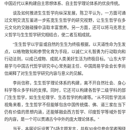
中国近代以来构建自主思想体系、自主哲学理论体系的优良传统。
谈及如何推进生生哲学向纵深发展，陈卫平认为，一方面可通
过文明交流互鉴进一步拓宽生生哲学的研究视野，让生生哲学在多
元文化的交融碰撞中汲取丰富营养。另一方面，还可以将马克思主
义哲学与生生哲学研究相结合，使二者互相成就。
“生生哲学以宇宙或自然的生生为终极根据，以天道性命为生发
点，以格物致知和参赞化育为手段，以诚仁义礼智勇为行动取向和
行动法则，以成己成物、成就人类美好生活为终极目标。”山东大学
易学与中国古代哲学研究中心常务副主任、中国周易学会会长李尚
信阐释了对生生哲学研究内容与意义的见解。
李尚信称，生生哲学理论体系的构建，离不开自然社会、身心
科学等众多学科的支撑。同时，它还可以构建各哲学二级学科的部
门生生哲学，如生生伦理学、生态哲学的构建等。“从不同哲学流派
视角来看，生生哲学不但能够包含中国传统儒、佛、道三家在当下
仍有价值的思想内涵，还能够融会西方哲学、印度哲学等域外哲学
的内容，是一个可以贯通古今中外的庞大理论体系。”
当天，本届论坛设置了5场主题发言，共有30余位参会学者围绕