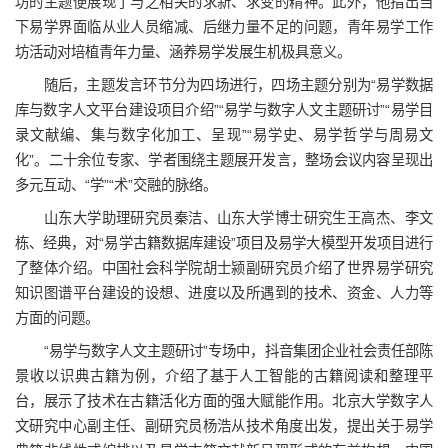
坊的主题便展现了与之相关的求新、求变的精神。此外，他指出当
下易学界面临从业人员缩减、后继力量不足的问题，青年易学工作
坊活动对培植青年力量、涵养易学发展生机极具意义。
随后，主题发言环节分为四场进行，四场主题分别为“易学数据
库与数字人文平台建设项目介绍”“易学与数字人文主题研讨”“易学目
录文献编、集与数字化加工、呈现”“易学史、易学哲学与周易文
化”。二十余位专家、学者围绕主题展开发言，整场会议内容呈现出
多元互动、“学”“术”交融的脉络。
山东大学助理研究员秦洁、山东大学博士研究生王高杰、李文
栋、经典，对“易学古籍数据库建设”项目及易学大模型开发项目进行
了整体介绍。中国社会科学院胡士颍副研究员介绍了世界易学研究
知识图谱平台建设的设想、进度以及所遇到的技术、资金、人力等
方面的问题。
“易学与数字人文主题研讨”专场中，抖音集团企业社会责任部陈
景收以识典古籍为例，介绍了基于人工智能的古籍阅读和整理平
台，展示了技术在古籍活化方面的强大赋能作用。北京大学数字人
文研究中心副主任、副研究员杨浩从技术角度出发，提出关于易学