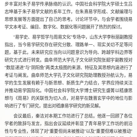
步丰富对朱子易学传承脉络的认识。中国社会科学院大学硕士生吕
志坤基于朱子易学文献的系年工作，在朱熹易学形成、文献编理与
思想发展等方面提出了自己的思考。讨论环节中，与会学者围绕易
学文本考证、编目、数字化、数据化等问题展开了热烈的探讨。
“易学史、易学哲学与周易文化”专场中，山东大学李秋丽副教授
指出，当今易学研究存在研究分散、理路单一、现实关切不足等问
题，基于此，未来研究应当向以问题意识为导向、跨越学科边界等
研究方式进行转变。曲阜师范大学孔子文化研究院张韶宇副教授对
“数层递进”与“阴阳鱼”两类太极图的来源、特征及其思想内涵进行了
考证与阐发。曲阜师范大学孔子文化研究院助理教授孙航认为，易
学的生生发展有赖于与新思想、新质生产力结合，学界应持续关注
并推动易学国际化。中国社会科学院大学博士研究生盛箐以嵇康思
想与《周易》的关联性为切入点，对易学在魏晋玄学中的地位与影
响进行了专门研究，提出对嵇康易学研究的新见解。
会议最后，秦洁对本期工作坊进行了总结。他逐一回顾了各位
学者的致辞与发言，指出会议延续并彰显了青年易学工作坊的前沿
性与专业性，体现了对“重要但尚未被推动”以及“重要但难以被推动”