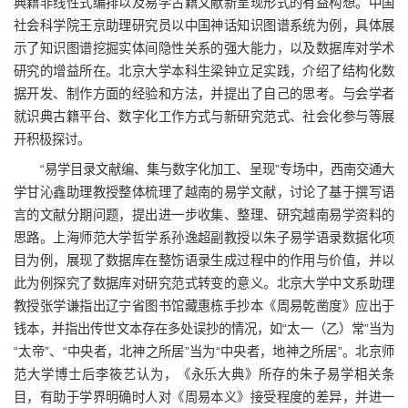
典籍非线性式编排以及易学古籍文献新呈现形式的有益构想。中国
社会科学院王京助理研究员以中国神话知识图谱系统为例，具体展
示了知识图谱挖掘实体间隐性关系的强大能力，以及数据库对学术
研究的增益所在。北京大学本科生梁钟立足实践，介绍了结构化数
据开发、制作方面的经验和方法，并提出了自己的思考。与会学者
就识典古籍平台、数字化工作方式与新研究范式、社会化参与等展
开积极探讨。
“易学目录文献编、集与数字化加工、呈现”专场中，西南交通大
学甘沁鑫助理教授整体梳理了越南的易学文献，讨论了基于撰写语
言的文献分期问题，提出进一步收集、整理、研究越南易学资料的
思路。上海师范大学哲学系孙逸超副教授以朱子易学语录数据化项
目为例，展现了数据库在整饬语录生成过程中的作用与价值，并以
此为例探究了数据库对研究范式转变的意义。北京大学中文系助理
教授张学谦指出辽宁省图书馆藏惠栋手抄本《周易乾凿度》应出于
钱本，并指出传世文本存在多处误抄的情况，如“太一（乙）常”当为
“太帝”、“中央者，北神之所居”当为“中央者，地神之所居”。北京师
范大学博士后李筱艺认为，《永乐大典》所存的朱子易学相关条
目，有助于学界明确时人对《周易本义》接受程度的差异，并进一